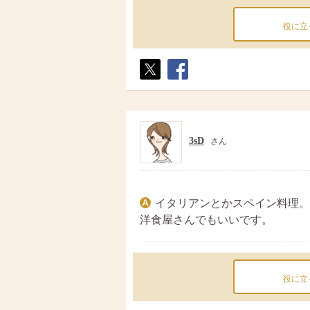
役に立
ポス
シェ
ト
ア
3sD
さん
イタリアンとかスペイン料理。
洋食屋さんでもいいです。
役に立