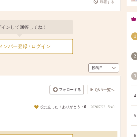
通報する
グインして回答してね！
1
メンバー登録 / ログイン
2
3
フォローする
Q&A一覧へ
4
0
役に立った！ありがとう：
2026/7/22 15:49
5
6