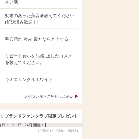
さい涙
効果のあった美容液教えてください
(解決済み歓迎！)
毛穴汚れ 赤み 貴方ならどうする
リピート買いを3回以上したコスメ
を教えてください。
0
キミエリンクルホワイト
Q&Aランキングをもっとみる
ブランドファンクラブ限定プレゼント
月 1・9・17・24日 開催！】
(応募受付：08/01～08/08)