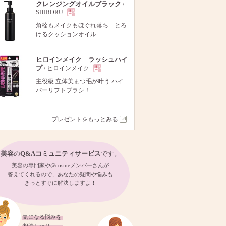
クレンジングオイルブラック
/
SHIRORU
現
角栓もメイクもほぐれ落ち とろ
けるクッションオイル
品
ヒロインメイク ラッシュハイ
プ
/ ヒロインメイク
現
主役級 立体美まつ毛が叶う ハイ
パーリフトブラシ！
品
プレゼントをもっとみる
美容
の
Q&Aコミュニティサービス
です。
美容の専門家や@cosmeメンバーさんが
答えてくれるので、あなたの疑問や悩みも
きっとすぐに解決しますよ！
気になる悩みを