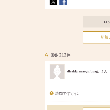
ポス
シェ
ト
ア
ロ
新規
212
回答
件
dfsakljrneaogufdoag;
さん
焼肉ですかね