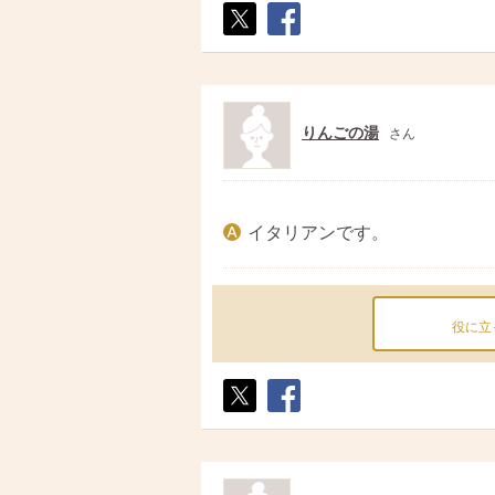
ポス
シェ
ト
ア
りんごの湯
さん
イタリアンです。
役に立
ポス
シェ
ト
ア