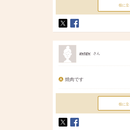
役に立
ポス
シェ
ト
ア
awtgw
さん
焼肉です
役に立
ポス
シェ