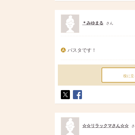
ト
ア
＊みゆまる
さん
パスタです！
役に立
ポス
シェ
ト
ア
☆☆リラックマさん☆☆
さ