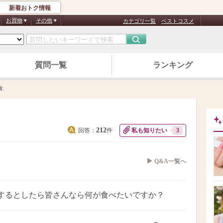
新着おトク情報
お買物
その他
カテゴリ一覧
ベストコスメ
質問一覧
ランキング
食
212
回答：
件
私も知りたい
3
Q&A一覧へ
するとしたら皆さんなら何が食べたいですか？