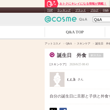
おトクにキレイになる情報が満載！
TOP
ランキング
ブランド
ブログ
Q&A
Q&A TOP
アットコスメ
Q&A
スキンケア
誕生日 外
誕生日 外食
解決済み
スキンケア
2026/6/25 08:43
r_r_h
さん
自分の誕生日に旦那と子供と外食