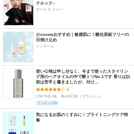
クルック♪
ポール ＆ ジョー
@cosmeおすすめ｜敏感肌に！酸化亜鉛フリーの
日焼け止め
メンターム
使い心地は申し分なく、今まで使ったスタイリン
グ用のヘアオイルの中で断トツNo.1です 香りは以
前は苦手と書きましたが、付け…
6
LOA THE OIL　BLANCHE（ブランシュ）
ランキングIN
気になるお肌のくすみに！ブライトニングケア特
集