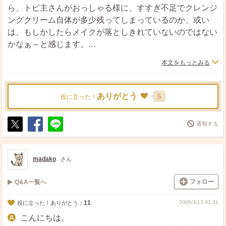
ら、トピ主さんがおっしゃる様に、すすぎ不足でクレンジ
ングクリーム自体が多少残ってしまっているのか、或い
は、もしかしたらメイクが落としきれていないのではない
かなぁ～と感じます。
本文をもっとみる
専門家ではないので、どの位のメイクで、どの位のクレン
ジング力を必要とするのか、正確なところはわかりません
が、私自身はパウダーのみでも、日焼け止めを使用した時
ありがとう
5
役に立った！
点で、クレンジング剤で落とす様にしています。
ただ、今は石鹸で落とせる日焼け止めもあるので、必ず必
通報する
要かどうかはわかりませんが…。
ポ
シ
送
これも個人的経験からですが、ベースメイクが軽くても、
ス
ェ
る
ト
ア
色物を使用した際はクレンジング剤を使用した方がいいか
madako
さん
と思います。
または、色物のみポイントクレンジングで先に落とす、と
フォロー
Q&A一覧へ
いう方法もあるかと思います。
特に口紅は機能が良くなっている分、意外に落とすのが大
11
2006/3/13 01:31
役に立った！ありがとう：
変だったりするし、私も、たまぁ～に口紅が残っているこ
こんにちは。
とがあります^^;