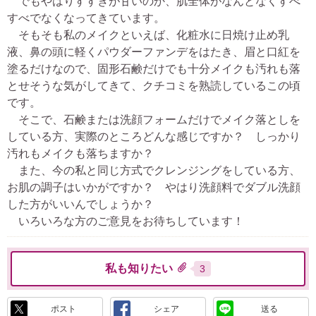
でもやはりすすぎが甘いのか、肌全体がなんとなくすべ
すべでなくなってきています。
そもそも私のメイクといえば、化粧水に日焼け止め乳
液、鼻の頭に軽くパウダーファンデをはたき、眉と口紅を
塗るだけなので、固形石鹸だけでも十分メイクも汚れも落
とせそうな気がしてきて、クチコミを熟読しているこの頃
です。
そこで、石鹸または洗顔フォームだけでメイク落としを
している方、実際のところどんな感じですか？ しっかり
汚れもメイクも落ちますか？
また、今の私と同じ方式でクレンジングをしている方、
お肌の調子はいかがですか？ やはり洗顔料でダブル洗顔
した方がいいんでしょうか？
いろいろな方のご意見をお待ちしています！
私も知りたい
3
ポスト
シェア
送る