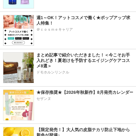
週1～OK！アットコスメで働く★ポップアップ求
人特集！
＠ｃｏｓｍｅキャリア
まとめ記事で紹介いただきました！＜今こそお手
入れどき！夏老けを予防するエイジングケアコス
メ8選＞
ドモホルンリンクル
★保存推奨★【2026年秋新作】8月発売カレンダー
セザンヌ
【限定発売！】大人気の皮脂テカリ防止下地から
新色が登場♪