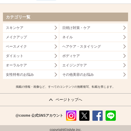
カテゴリ一覧
スキンケア
日焼け対策・ケア
メイクアップ
ネイル
ベースメイク
ヘアケア・スタイリング
ダイエット
ボディケア
オーラルケア
エイジングケア
女性特有のお悩み
その他美容のお悩み
掲載の情報・画像など、すべてのコンテンツの無断複写、転載を禁じます。
ページトップへ
@cosme
公式SNSアカウント
instag
x
faceb
line
ram
ook
copyright©istyle,inc.