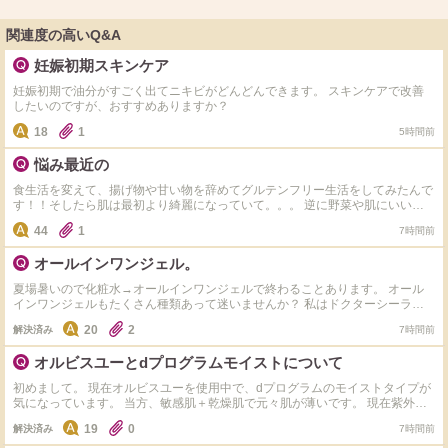
関連度の高いQ&A
妊娠初期スキンケア
妊娠初期で油分がすごく出てニキビがどんどんできます。 スキンケアで改善
したいのですが、おすすめありますか？
18
1
5時間前
悩み最近の
食生活を変えて、揚げ物や甘い物を辞めてグルテンフリー生活をしてみたんで
す！！そしたら肌は最初より綺麗になっていて。。。 逆に野菜や肌にいいも
のしか食べれず 揚げ物や小麦やお菓子や米、味が濃ゆい物が食べるのが怖く
44
1
7時間前
なり、また食べたら増えるんじゃないかとか思って食べれなくて、どうしたら
いいでしょうか？ 皮膚科には通っていて生理前に出来るはしょうがないと思
オールインワンジェル。
ってるんですけど皆さんはどうしてますか？
夏場暑いので化粧水→オールインワンジェルで終わることあります。 オール
インワンジェルもたくさん種類あって迷いませんか？ 私はドクターシーラボ
のセンシティブジェル敏感肌用を使用してます。 オススメのオールインワン
20
2
解決済み
7時間前
ジェルありますか？カルテHD、アクアレーベル、ちふれ、コラリッチ、マナ
ラは使ったことありなので。これ以外でオススメ教えて下さい。
オルビスユーとdプログラムモイストについて
初めまして。 現在オルビスユーを使用中で、dプログラムのモイストタイプが
気になっています。 当方、敏感肌＋乾燥肌で元々肌が薄いです。 現在紫外線
の影響で肌表面のキメが乱れ透明感も低下中。 オルビスユーを使っていて大
19
0
解決済み
7時間前
きな不満はないのですが、若干てかりや表面のべたっとした感じが気になるか