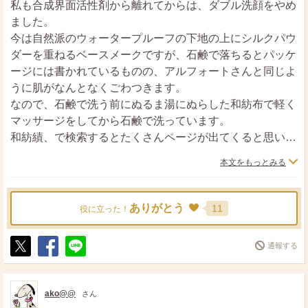
私も合成界面活性剤から離れてからは、ダブル洗顔をやめ
タール色素自体が色素沈着の原因ではない様ですが、メイ
ました。
ク類、特に色物を残してしまったりしたら、色素沈着まで
今は自然派のウォータープルーフの下地の上にシルクパウ
はいかなくても、くすみの遠因になり兼ねないのでは？と
ダーを重ねるベースメークですが、石鹸で落ちるとパッケ
思います。
ージには書かれているものの、アルフォートさんと同じよ
うに肌がなんとなくごわつきます。
私も、某女史が推進する以前からノン・ダブル洗顔派でし
なので、石鹸で洗う前にぬるま湯にぬらした和紡布で軽く
たが、クレンジング後の洗顔は「クレンジング剤を落とす
マッサージをしてから石鹸で洗っています。
ことを目的としている」という助言を受けてから、ダブル
和紡績、で検索するとたくさんページが出てくると思いま
洗顔を復活させました（笑）。
すが、日本に古くからある布の一種で表面の凹凸が非常に
本文をもっとみる
これは界面活性剤類を肌に残さないということではなく、
多く軽い油汚れならとってくれると言われているもので
当たり前ですが、クレンジング剤はメイクを落とすための
す。
ものなので、乾燥しないからといって、クレンジング剤を
強くこすり過ぎないよう注意が必要ですが、不思議とこれ
ありがとう
11
役に立った！
肌に残したままは良くない、ということだからだそうで
で軽くマッサージするだけでさっぱり洗いあがるんです。
す。
合成ポリマーの下地を使っていた時も落ちましたので、軽
通報する
私はオイクレ後、ネットで泡をしっかり作り、泡を顔に乗
い化粧でしたら落ちると思います。
ポ
シ
送
せ、擦らずに軽く押す様にして泡洗顔をしています。
そんなに高いものでもないですし、試してみてはいかがで
ス
ェ
る
以前はダブル洗顔で結構乾燥感がありましたが、洗顔法を
ト
ア
しょうか？
ako@@
さん
工夫するだけでも違いがあります（笑）。