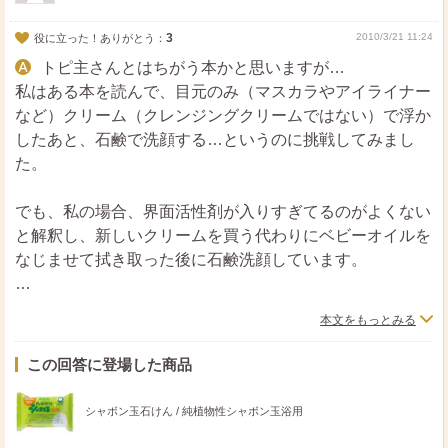
3
2010/3/21 11:24
役に立った！ありがとう：
トピ主さんとはちがう本かと思いますが…
私はある本を読んで、目元のみ（マスカラやアイライナー
など）クリーム（クレンジングクリームではない）で浮か
したあと、石鹸で洗顔する…というのに挑戦してみまし
た。
でも、私の場合、界面活性剤が入りすぎてるのがよくない
と解釈し、新しいクリームを買う代わりにベビーオイルを
なじませて拭き取った後に石鹸洗顔しています。
ベースメイクはパックスベビーのＵＶクリームにルースパ
本文をもっとみる
ウダーで、軽めな方だと思うのですが、石鹸だけだと、ど
うしても小鼻やあごにざらつきが残ってしまって気になる
この回答に登場した商品
ので、結局顔全体を上記の方法でやっています。
シャボン玉石けん / 純植物性シャボン玉浴用
ベビーオイルを使い切ったらクリームにしてみようと思っ