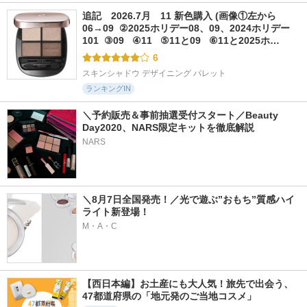
追記　2026.7月　11 新色購入 (画像①左から
06→09  ②2025ホリデー08、09、2024ホリデー
101  ③09   ④11   ⑤11と09   ⑥11と2025ホ…
6
スキンシャドウ デザイニング パレット
ランキングIN
＼予約販売＆事前抽選受付スタート／Beauty 
Day2020、NARS限定キットを徹底解説
NARS
＼8月7日全国発売！／光で遊ぶ”おもち”質感ハイ
ライト新登場！
M・A・C
【西日本編】お土産にも大人気！旅先で出会う、
47都道府県の「地元発のご当地コスメ」