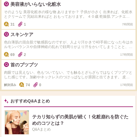
なぁ。という感じです。 dプログラムはサンプルをいただき使用したところ、
美容液がいらない化粧水
オルビスユーに比べるとなんとなく肌がふっくらして、でもベタつかず潤って
る…かなぁ。という感想でした。 どちらも使ったことがあるという方がいた
そのような 美容化粧水の様な物 ありますか？ 子供が小さく 出来れば、化粧水
ら、おすすめポイントなど教えていただけると嬉しいです。
とクリームで 完結出来ればと おもっております。 ４０歳 乾燥肌 アンチエイ
ジングできる物で 探しています。 ゲランの最高級化粧水は どうですかね？
31
1
7時間前
スキンケア
色白薄肌の混合肌で敏感肌なのですが、人より汗かきで40手前になった今はホ
ルモンバランスや自律神経の乱れで顔周りがより汗をかいてしまうことと、毎
日のエアコンで内側が乾いている感じがします。同じような方いましたらどの
69
2
17時間前
ようなスキンケアをしているか教えて下さい。今はちふれの水色のパッケージ
の美白タイプの化粧水とヒト型セラミドのクリームでスキンケアしてます。か
首のプツプツ
なり敏感肌でキュレルやdプロやノブやミノンなど有名な敏感肌用のスキンケ
アは色々使ってみましたが肌荒れが起きてしまい合わなかった為なかなか新し
肉眼では見えない、色もついてない、でも触るとざらざらではなくプツプツと
い物にチャレンジする勇気が出ないです。
した感じです。加齢やネックレスのつけっぱなしが原因と出てきます。 皮膚
科へ行こうと思っていますが、同じような方、市販ではどのようなケアをして
74
0
解決済み
17時間前
いるか教えてください。 わたしはいまのところ化粧水(クレド)とクリーム(ア
ンブリオリス)＋朝なら日焼け止めという感じにしていて特別なケアはしてい
ないため、プツプツ特化？のケアがあれば教えてください。
おすすめQ&Aまとめ
テカリ知らずの美肌が続く！化粧崩れを防ぐた
めのコツとは？
Q&Aまとめ