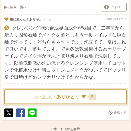
フォロー
Q&A一覧へ
石鹸クレンジングはしていませんが、こんな方法もあると
いうことで^^;
5
2006/3/9 17:16
役に立った！ありがとう：
クレンジング剤の合成界面成分が駄目で、二年前から
炭入り固形石鹸でメイクを落としもう一度マイルドな純石
鹸で洗ってますどちらもネットでよく泡立てて。夏はこれ
で良いです。落ちてます。でも冬は乾燥避ける為オリーブ
オイルでメイク浮かせふき取り炭入り石鹸で洗顔してま
す。以前低刺激の洗い流せるクレンジング使用してコット
ンで化粧水つけた時コットンにメイクがついててビックリ
夏で日焼けどめシッカリつけてたからかな。
ありがとう
5
役に立った！
通報する
ポ
シ
送
ス
ェ
る
ト
ア
5件中
1
-
5
件を表示