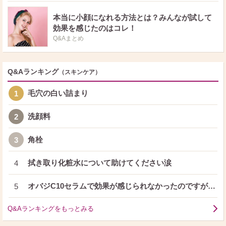
本当に小顔になれる方法とは？みんなが試して
効果を感じたのはコレ！
Q&Aまとめ
Q&Aランキング
（スキンケア）
毛穴の白い詰まり
1
洗顔料
2
角栓
3
拭き取り化粧水について助けてください涙
4
オバジC10セラムで効果が感じられなかったのですが…
5
Q&Aランキングをもっとみる