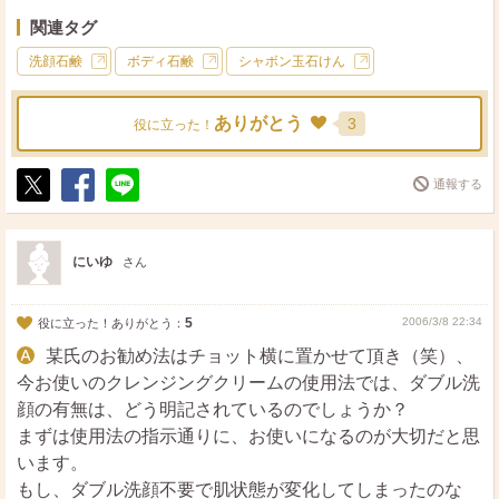
ていますが、私は今のところ石鹸だけではちょっと物足り
関連タグ
ないです。
洗顔石鹸
ボディ石鹸
シャボン玉石けん
ありがとう
3
役に立った！
通報する
ポ
シ
送
ス
ェ
る
ト
ア
にいゆ
さん
5
2006/3/8 22:34
役に立った！ありがとう：
某氏のお勧め法はチョット横に置かせて頂き（笑）、
今お使いのクレンジングクリームの使用法では、ダブル洗
顔の有無は、どう明記されているのでしょうか？
まずは使用法の指示通りに、お使いになるのが大切だと思
います。
もし、ダブル洗顔不要で肌状態が変化してしまったのな