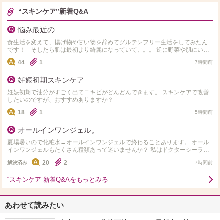
“スキンケア”新着Q&A
悩み最近の
食生活を変えて、揚げ物や甘い物を辞めてグルテンフリー生活をしてみたん
です！！そしたら肌は最初より綺麗になっていて。。。 逆に野菜や肌にいい
ものしか食べれず 揚げ物や小麦やお菓子や米、味が濃ゆい…
44
1
7時間前
妊娠初期スキンケア
妊娠初期で油分がすごく出てニキビがどんどんできます。 スキンケアで改善
したいのですが、おすすめありますか？
18
1
5時間前
オールインワンジェル。
夏場暑いので化粧水→オールインワンジェルで終わることあります。 オール
インワンジェルもたくさん種類あって迷いませんか？ 私はドクターシーラボ
のセンシティブジェル敏感肌用を使用してます。 オス…
20
2
解決済み
7時間前
“スキンケア”新着Q&Aをもっとみる
あわせて読みたい