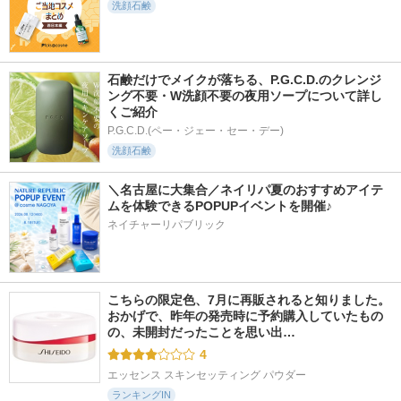
洗顔石鹸
石鹸だけでメイクが落ちる、P.G.C.D.のクレンジ
ング不要・W洗顔不要の夜用ソープについて詳し
くご紹介
P.G.C.D.(ペー・ジェー・セー・デー)
洗顔石鹸
＼名古屋に大集合／ネイリパ夏のおすすめアイテ
ムを体験できるPOPUPイベントを開催♪
ネイチャーリパブリック
こちらの限定色、7月に再販されると知りました。 
おかげで、昨年の発売時に予約購入していたもの
の、未開封だったことを思い出…
4
エッセンス スキンセッティング パウダー
ランキングIN