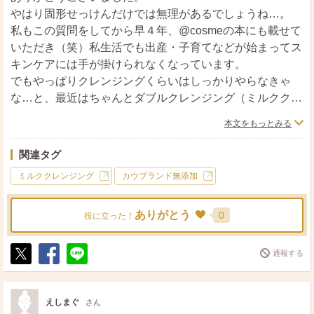
やはり固形せっけんだけでは無理があるでしょうね…。
私もこの質問をしてから早４年、@cosmeの本にも載せて
いただき（笑）私生活でも出産・子育てなどが始まってス
キンケアには手が掛けられなくなっています。
でもやっぱりクレンジングくらいはしっかりやらなきゃ
な…と、最近はちゃんとダブルクレンジング（ミルククレ
ンジング＋洗顔フォームで洗顔）をしています。
本文をもっとみる
コットンでクレンジングクリームをふき取ってすすぐだ
け…というのはやはり納得のいく仕上がりにならないんで
関連タグ
すよね。肌が。そのことに最近気づきました。
ミルククレンジング
カウブランド無添加
年齢的にも汚れはきちんと落とし、保湿をしっかりしない
としゃれにならない年齢になってきたので（苦笑）頑張り
ありがとう
たいと思ってます。
0
役に立った！
通報する
ポ
シ
送
ス
ェ
る
ト
ア
えしまぐ
さん