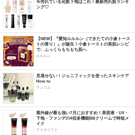
今売れている化粧下地はこれ！最新売れ筋ランキ
ング♡
【NEW】『愛知ルルルン（できたての小倉トース
トの香り）』が誕生！小倉トーストの美肌レシピ
で、ふっくらもちもち肌へ
ルルルン
見逃せない！ジェニフィックを使ったスキンケア
How to
ランコム
紫外線が最も強い7月におすすめ！美容液・UV・
下地・ファンデの4役多機能BBクリームで時短メ
イク
アスタリフト