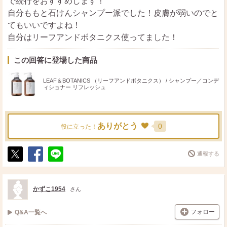
で続行をおすすめします！
自分ももと石けんシャンプー派でした！皮膚が弱いのでと
てもいいですよね！
自分はリーフアンドボタニクス使ってました！
この回答に登場した商品
LEAF＆BOTANICS （リーフアンドボタニクス） / シャンプー／コンデ
ィショナー リフレッシュ
ありがとう
0
役に立った！
通報する
ポ
シ
送
ス
ェ
る
ト
ア
かずこ1954
さん
フォロー
Q&A一覧へ