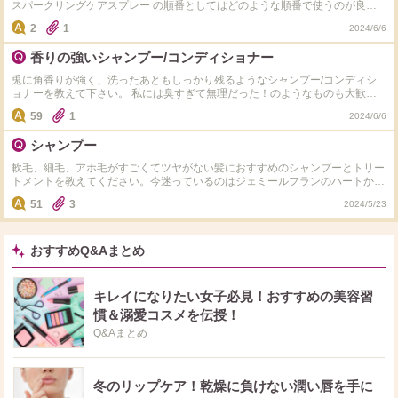
スパークリングケアスプレー の順番としてはどのような順番で使うのが良い
ですか？ 公式ホームページを見てもよく分からなかったので質問しました。
2
1
2024/6/6
香りの強いシャンプー/コンディショナー
兎に角香りが強く、洗ったあともしっかり残るようなシャンプー/コンディシ
ョナーを教えて下さい。 私には臭すぎて無理だった！のようなものも大歓迎
です！ 理想は爽やかなものよりも、甘い香りです。 普段はサロン専売品を使
59
1
2024/6/6
用しています。 しっとりとした仕上がりのものが好きなので、使用感も併せ
て教えて頂ければ幸いです。
シャンプー
軟毛、細毛、アホ毛がすごくてツヤがない髪におすすめのシャンプーとトリー
トメントを教えてください。今迷っているのはジェミールフランのハートかヒ
ートグロスのsです。
51
3
2024/5/23
おすすめQ&Aまとめ
キレイになりたい女子必見！おすすめの美容習
慣＆溺愛コスメを伝授！
Q&Aまとめ
冬のリップケア！乾燥に負けない潤い唇を手に