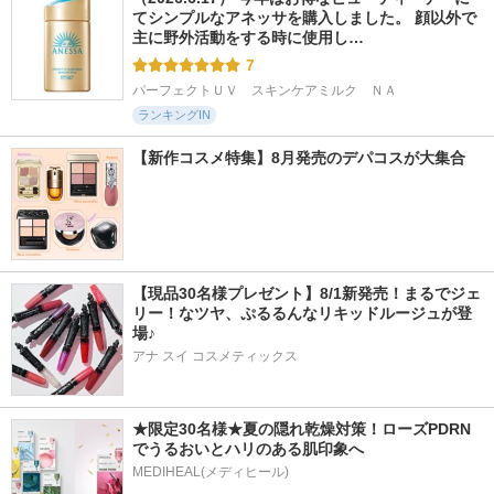
てシンプルなアネッサを購入しました。 顔以外で
主に野外活動をする時に使用し…
7
パーフェクトＵＶ　スキンケアミルク　ＮＡ
ランキングIN
【新作コスメ特集】8月発売のデパコスが大集合
【現品30名様プレゼント】8/1新発売！まるでジェ
リー！なツヤ、ぷるるんなリキッドルージュが登
場♪
アナ スイ コスメティックス
★限定30名様★夏の隠れ乾燥対策！ローズPDRN
でうるおいとハリのある肌印象へ
MEDIHEAL(メディヒール)