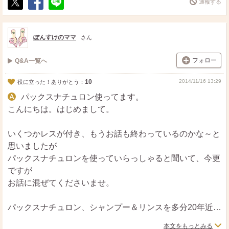
通報する
ポ
シ
送
最近では頭皮の状態が良いのが自分でもわかりますし、生
ス
ェ
る
ト
ア
えてくる髪にコシや艶があるように感じます。石けんシャ
ぽんすけのママ
さん
ンプーは良くないという声も確かに聞いたことがあります
が、私はこれからも石けんシャンプーを使って行こうと思
フォロー
Q&A一覧へ
ってます。
10
2014/11/16 13:29
役に立った！ありがとう：
余談ですが、あまりキシキシするように感じる時は、ホホ
パックスナチュロン使ってます。
バオイルなど天然のオイルをごく少量洗い流さないトリー
こんにちは。はじめまして。
トメントの感覚で毛先に馴染ませるのもおすすめですよ。
いくつかレスが付き、もうお話も終わっているのかな～と
思いましたが
パックスナチュロンを使っていらっしゃると聞いて、今更
ですが
お話に混ぜてくださいませ。
パックスナチュロン、シャンプー＆リンスを多分20年近く
使っていると思います。
本文をもっとみる