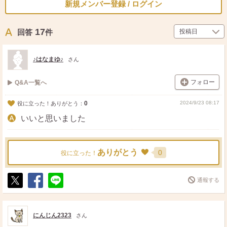
新規メンバー登録 / ログイン
17
回答
件
♪はなまゆ♪
さん
フォロー
Q&A一覧へ
0
2024/9/23 08:17
役に立った！ありがとう：
いいと思いました
ありがとう
0
役に立った！
通報する
ポ
シ
送
ス
ェ
る
ト
ア
にんじん2323
さん