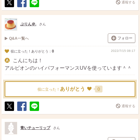
通報する
ポ
シ
送
ス
ェ
る
ト
ア
ぷりん＠.
さん
フォロー
Q&A一覧へ
0
2022/7/15 08:17
役に立った！ありがとう：
こんにちは！
アルビオンのハイパフォーマンスUVを使っています＾＾
ありがとう
0
役に立った！
通報する
ポ
シ
送
ス
ェ
る
ト
ア
青いチューリップ
さん