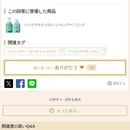
最初は頭皮のかぶれがひどく、血がにじんで切れている状
この回答に登場した商品
態
だったので、できるだけ肌に優しそうなものをと思い、始
パックスナチュロン / シャンプー／リンス
めました。
関連タグ
替えたばかりの頃は髪がギシギシになり、もう止めようか
と思ったけど
シャンプー・コンディショナー
パックスナチュロン
髪よりも頭皮の状態を優先しました。
ありがとう
10
役に立った！
そのうち、合成シャンプーの成分が抜けたのか、ギシギシ
するのは
通報する
無くなりました。
ポ
シ
送
頭皮の状態も良くなり、今は健康です。
ス
ェ
る
ト
ア
17件中
1
-
10
件を表示
ただ、私はせっけんオンリーではなく、インバストリート
もっとみる…
メントは
合成のもの、フィーノやサイオスを使ってるので
関連度の高いQ&A
ちょっと邪道かもしれません。