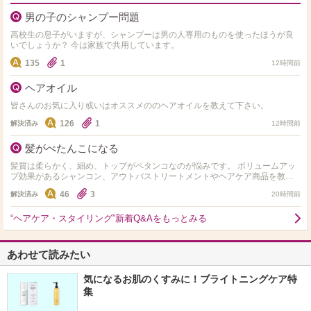
男の子のシャンプー問題
高校生の息子がいますが、シャンプーは男の人専用のものを使ったほうが良
いでしょうか？ 今は家族で共用しています。
135
1
12時間前
ヘアオイル
皆さんのお気に入り或いはオススメののヘアオイルを教えて下さい。
126
1
解決済み
12時間前
髪がぺたんこになる
髪質は柔らかく、細め、トップがペタンコなのが悩みです。 ボリュームアッ
プ効果があるシャンコン、アウトバストリートメントやヘアケア商品を教え
て下さい。 価格は問いません！長さはセミロングです。 …
46
3
解決済み
20時間前
“ヘアケア・スタイリング”新着Q&Aをもっとみる
あわせて読みたい
気になるお肌のくすみに！ブライトニングケア特
集