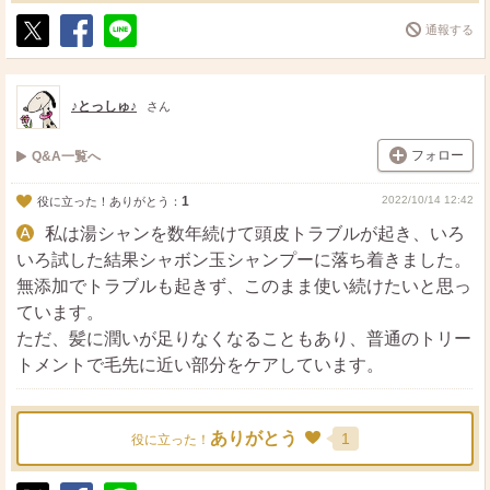
通報する
ポ
シ
送
ス
ェ
る
ト
ア
♪とっしゅ♪
さん
フォロー
Q&A一覧へ
1
2022/10/14 12:42
役に立った！ありがとう：
私は湯シャンを数年続けて頭皮トラブルが起き、いろ
いろ試した結果シャボン玉シャンプーに落ち着きました。
無添加でトラブルも起きず、このまま使い続けたいと思っ
ています。
ただ、髪に潤いが足りなくなることもあり、普通のトリー
トメントで毛先に近い部分をケアしています。
ありがとう
1
役に立った！