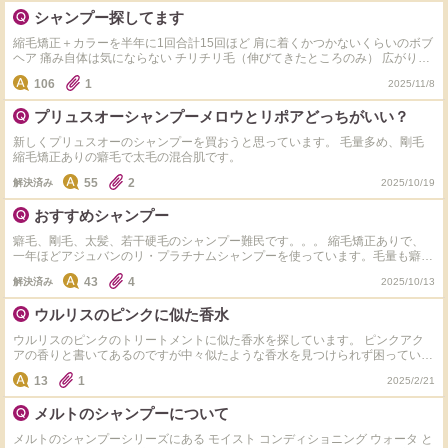
シャンプー探してます
（ボディ用にはサボンドマルセイユなど、オリーブオイル
縮毛矯正＋カラーを半年に1回合計15回ほど 肩に着くかつかないくらいのボブ
ヘア 痛み自体は気にならない チリチリ毛（伸びてきたところのみ） 広がりが
の
ち 抜け毛多め（人の倍くらいに毛の量が多いため禿げてはない） 人より多く
せっけんを使用中。基本、せっけん好きです。）
106
1
2025/11/8
汗をかくため頭皮がすぐ痒くなりがち＋出来物がよくできる 剛毛だと思いま
す。手ぐしで下手すると手が切れます。櫛の解くとこ？1本が折れます 絡まり
プリュスオーシャンプーメロウとリポアどっちがいい？
自体はそんなに気にならない とにかく泡立ちがよく手触りがサラサラになる
パーマもエアウェーブやデジタルパーマなど、ずっとかけ
ものを探してます。 水分多め？キシキシしない＋まとまりが作れるといいな
新しくプリュスオーのシャンプーを買おうと思っています。 毛量多め、剛毛
と思います meltのピンク（一度使用）といち髪（多分黒かな？1週間）はびっ
て
縮毛矯正ありの癖毛で太毛の混合肌です。
くりするくらい髪の毛がキシキシになりました 今は&ハニーのピンクを使って
おります。 ウルリスは泡が重かったのと匂いが無理でした。BOTANIST（1回
ウエーブヘアにしています。髪質もあるかもしれませんが
55
2
解決済み
2025/10/19
使用）あまり覚えてませんが洗い上がりが酷かった気がします。 次にアンド
ちゃんとかかりますし、長持ちしてます。
ペアを試してみる予定です。 オススメ教えて貰えると嬉しいです
おすすめシャンプー
癖毛、剛毛、太髪、若干硬毛のシャンプー難民です。。。 縮毛矯正ありで、
私もネットでクチコミなどチェックすることが多いですが
一年ほどアジュバンのリ・プラチナムシャンプーを使っています。毛量も癖も
ある程度抑えられていて悪くはないのですが、ぼさっとしていてサラサラ感が
自分の肌質、髪質と使用感、使用方法などに合ったものを
43
4
解決済み
2025/10/13
なく困っています。おすすめのシャンプーありましたら教えてください。混合
それぞれ使えばいいのかなと、都合よく（笑）解釈してい
肌で、髪が乾燥するタイプかべたつくタイプかはよくわかりません。
ウルリスのピンクに似た香水
ます。
ウルリスのピンクのトリートメントに似た香水を探しています。 ピンクアク
アの香りと書いてあるのですが中々似たような香水を見つけられず困っていま
す。価格帯は問いませんので教えて頂けると嬉しいです。
周囲にパックスナチュロンを使っている方がいないので
13
1
2025/2/21
ついしゃしゃり出て、失礼致しました
メルトのシャンプーについて
メルトのシャンプーシリーズにある モイスト コンディショニング ウォータ と