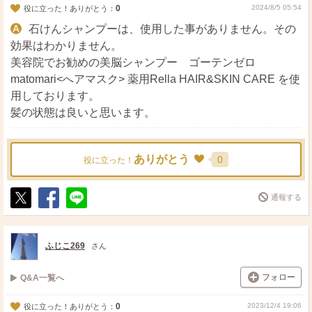
0
2024/8/5 05:54
役に立った！ありがとう：
石けんシャンプーは、使用した事がありません。その
効果はわかりません。
美容院でお勧めの美脳シャンプー ゴーテンゼロ
matomari<へアマスク> 薬用Rella HAIR&SKIN CARE を使
用しております。
髪の状態は良いと思います。
ありがとう
0
役に立った！
通報する
ポ
シ
送
ス
ェ
る
ト
ア
ふじこ269
さん
フォロー
Q&A一覧へ
0
2023/12/4 19:06
役に立った！ありがとう：