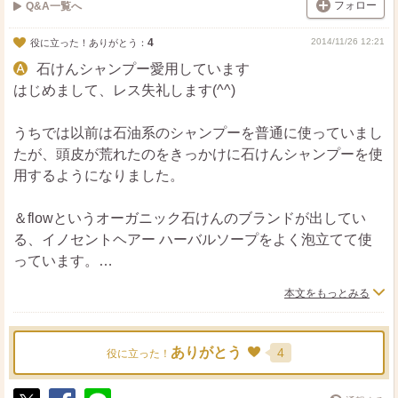
フォロー
Q&A一覧へ
4
2014/11/26 12:21
役に立った！ありがとう：
石けんシャンプー愛用しています
はじめまして、レス失礼します(^^)
うちでは以前は石油系のシャンプーを普通に使っていまし
たが、頭皮が荒れたのをきっかけに石けんシャンプーを使
用するようになりました。
＆flowというオーガニック石けんのブランドが出してい
る、イノセントヘアー ハーバルソープをよく泡立てて使
っています。
ほんのりハーブの良い香りがして、洗いあがりの頭皮がサ
本文をもっとみる
ッパリするので気に入っています。
最初はキシキシする感じがして、本当に髪に良いのか不安
ありがとう
4
役に立った！
でしたが、長い目で見ると、根本的なケアに繋がるのは石
けんシャンプーだと聞いた事があります。