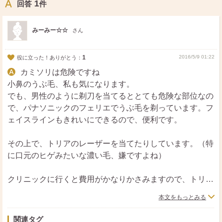
1
回答
件
みーみー☆☆
さん
1
2016/5/9 01:22
役に立った！ありがとう：
カミソリは危険ですね
小鼻のうぶ毛、私も気になります。
でも、男性のように剃刀を当てるととても危険な部位なの
で、パナソニックのフェリエでうぶ毛を剃っています。フ
ェイスラインもきれいにできるので、便利です。
その上で、トリアのレーザーを当てたりしています。（特
に口元のヒゲみたいな濃い毛、嫌ですよね）
クリニックに行くと費用がかなりかさみますので、トリア
のプレシジョンという部分用が便利だと思いますよ。
本文をもっとみる
私は全身の脱毛のために通常の大きいサイズを顔にも当て
関連タグ