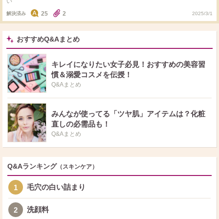
い
25
2
解決済み
2025/3/1
おすすめQ&Aまとめ
キレイになりたい女子必見！おすすめの美容習
慣＆溺愛コスメを伝授！
Q&Aまとめ
みんなが使ってる「ツヤ肌」アイテムは？化粧
直しの必需品も！
Q&Aまとめ
Q&Aランキング
（スキンケア）
毛穴の白い詰まり
1
洗顔料
2