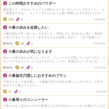
ことが多かったです。 赤み改善の対策やメイクでの対処法があれ
この時期おすすめのパウダー
ば教えていただきたいです。 (写真ほんと汚いです、すみません)
最近暑くて、汗をかいてメイクが崩れたりベタベタしたりしてきました...。も
う夏間近ですね...。 そこで！今からのような暑い時期におすすめのパウダーあ
りますか？ 私の肌質 ・混合肌（インナードライ） ・滝汗→メイク崩れやす
152
4
2026/5/15
い。 ・汗かくとベタつきやすい。テカることはあまりない。 ・小鼻にファン
デやパウダー塗ると乾燥することがある。
小鼻の赤みを改善したい
小鼻の赤みが年々強くなってきました。 乾燥しているのかなと思い、保湿を
入念にするようにはしていますがなかなか改善しません。 これで改善した
よ！という方法があればご教示いただきたいです＾＾
24
1
解決済み
2025/10/10
小鼻の赤みが気になります
昔から小鼻の赤みが気になっていて、コンシーラーで隠しているのですが、ス
キンケアでましになったりはするのでしょうか。 肌荒れもよくするため、ス
キンケアはニキビケアや保湿系のものを使っています。 小鼻の赤みに効くス
46
2
解決済み
2025/10/6
キンケア商品を知っている方がいらっしゃれば教えていただきたいです！
小鼻脇毛穴隠しにおすすめのブラシ
下地やリキッド塗る際に、 小鼻脇の毛穴や赤みを隠したいのですが、おすす
めのブラシ教えてください。
37
1
2025/4/6
小鼻周りのコンシーラー
小鼻を小さく見せたいので小鼻周りにおすすめのコンシーラーを教えてくださ