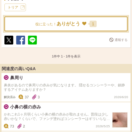
ちゃってます。ちなみにうちの旦那さんも、トリアでヒゲ
トリア
脱毛していますよ。（麻酔ジェルは必須ですが）
ありがとう
1
役に立った！
通報する
ポ
シ
送
ス
ェ
る
ト
ア
1件中
1
-
1
件を表示
関連度の高いQ&A
鼻周り
鼻炎があるので鼻周りの赤みが気になります。 隠せるコンシーラーや、鎮静
するアイテムありますか？
37
3
解決済み
2026/6/20
小鼻の横の赤み
かれこれ1ヶ月弱くらい小鼻の横の赤みが取れません。普段は少し
赤いかな？くらいで、ファンデ塗ればコンシーラーはギリいらない
かな、くらいの赤みなのです。 花粉症があって鼻はかみますが、1
73
2
2026/5/25
番ひどかったときでも赤みは一時的で、1～2日後には治っている