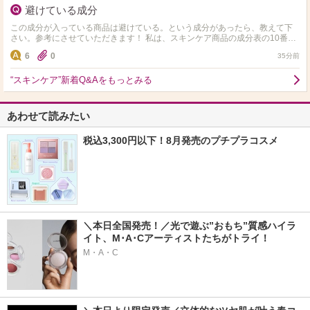
避けている成分
この成分が入っている商品は避けている。という成分があったら、教えて下
さい。参考にさせていただきます！ 私は、スキンケア商品の成分表の10番目
以内にアルコール、エタノール、セタノールが入ってい…
6
0
35分前
“スキンケア”新着Q&Aをもっとみる
あわせて読みたい
税込3,300円以下！8月発売のプチプラコスメ
＼本日全国発売！／光で遊ぶ”おもち”質感ハイラ
イト、M･A･Cアーティストたちがトライ！
M・A・C