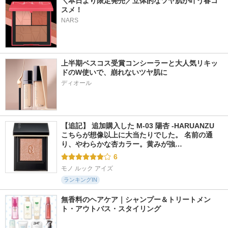
＼本日より限定発売／立体的なツヤ肌が叶う春コ
スメ！
NARS
上半期ベスコス受賞コンシーラーと大人気リキッ
ドのW使いで、崩れないツヤ肌に
ディオール
【追記】 追加購入した M-03 陽杏 -HARUANZU 
こちらが想像以上に大当たりでした。 名前の通
り、やわらかな杏カラー。黄みが強…
6
モノ ルック アイズ
ランキングIN
無香料のヘアケア｜シャンプー＆トリートメン
ト・アウトバス・スタイリング