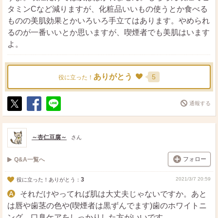
タミンCなど減りますが、化粧品いいもの使うとか食べる
ものの美肌効果とかいろいろ手立てはあります。やめられ
るのが一番いいとか思いますが、喫煙者でも美肌はいます
よ。
ありがとう
5
役に立った！
通報する
ポ
シ
送
ス
ェ
る
ト
ア
～杏仁豆腐～
さん
フォロー
Q&A一覧へ
3
2021/3/7 20:59
役に立った！ありがとう：
それだけやってれば肌は大丈夫じゃないですか。あと
は唇や歯茎の色や(喫煙者は黒ずんでます)歯のホワイトニ
ング、口臭ケアをしっかりした方がいいです。