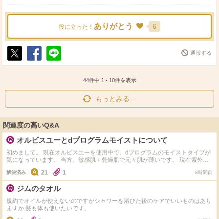
マッサージはプロに任せる！！
ありがとう
6
役に立った！
煙草をやめてからスキンケアで色々試してきましたが
最終的にシンプルケアに落ち着きました。
通報する
数年後、数十年後の体のことやコロナで危険なのは喫煙者
ポ
シ
送
ス
ェ
る
の方であることも改めてしっかりと受け止めて禁煙される
ト
ア
44件中
1
-
10
件を表示
ことをお勧めします！！
もっとみる…
関連度の高いQ&A
オルビスユーとdプログラムモイストについて
初めまして。 現在オルビスユーを使用中で、dプログラムのモイストタイプが
気になっています。 当方、敏感肌＋乾燥肌で元々肌が薄いです。 現在紫外線
の影響で肌表面のキメが乱れ透明感も低下中。 オルビスユーを使っていて大
21
1
解決済み
8時間前
きな不満はないのですが、若干てかりや表面のべたっとした感じが気になるか
なぁ。という感じです。 dプログラムはサンプルをいただき使用したところ、
ジムのタオル
オルビスユーに比べるとなんとなく肌がふっくらして、でもベタつかず潤って
る…かなぁ。という感想でした。 どちらも使ったことがあるという方がいた
規約でオイルが使えないのですがシャワーを浴びた後のケアでいいものはあり
ら、おすすめポイントなど教えていただけると嬉しいです。
ますか 髪も体も使いたいです。