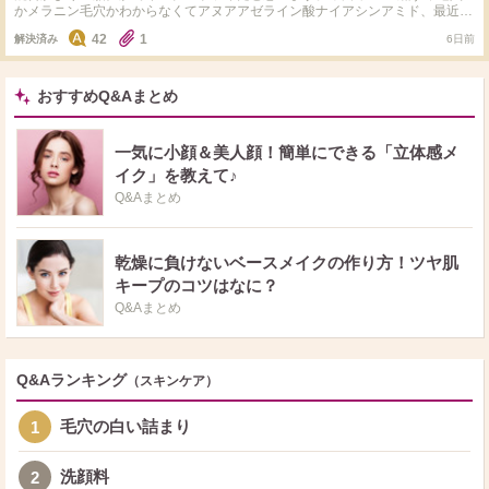
生の私がお金をかけるべきなのはスキンケアなのかファンデなのか、もしおす
かメラニン毛穴かわからなくてアヌアアゼライン酸ナイアシンアミド、最近コ
すめのアイテムがあればそちらも合わせて教えていただけると幸いです。 長
スアールエックスのBHAを使い始めて週2～3で継続していますが使った日は
42
1
文失礼しました。
解決済み
6日前
毛穴が薄く見えるのですが他の日はいつもと変わらず黒いです。朝はミシャの
ビタミンCを使っています。 お風呂上がりや、スキンケア直後は目立ちにくい
のですが10分ぐらい経つといつも元に戻ってしまいます。 オススメのスキン
ケア教えてください
おすすめQ&Aまとめ
一気に小顔＆美人顔！簡単にできる「立体感メ
イク」を教えて♪
Q&Aまとめ
乾燥に負けないベースメイクの作り方！ツヤ肌
キープのコツはなに？
Q&Aまとめ
Q&Aランキング
（スキンケア）
毛穴の白い詰まり
1
洗顔料
2