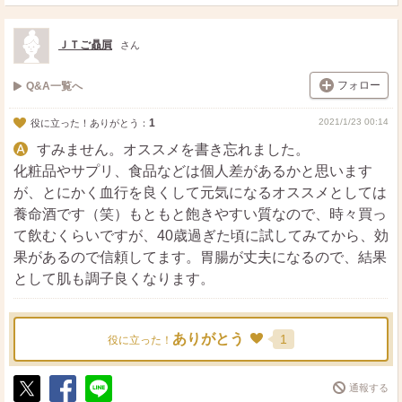
ポ
シ
送
ス
ェ
る
ト
ア
ＪＴご贔屓
さん
フォロー
Q&A一覧へ
1
2021/1/23 00:14
役に立った！ありがとう：
すみません。オススメを書き忘れました。
化粧品やサプリ、食品などは個人差があるかと思います
が、とにかく血行を良くして元気になるオススメとしては
養命酒です（笑）もともと飽きやすい質なので、時々買っ
て飲むくらいですが、40歳過ぎた頃に試してみてから、効
果があるので信頼してます。胃腸が丈夫になるので、結果
として肌も調子良くなります。
ありがとう
1
役に立った！
通報する