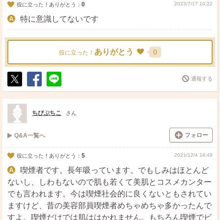
0
2023/7/17 10:22
役に立った！ありがとう：
特に意識してないです
ありがとう
0
役に立った！
通報する
ポ
シ
送
ス
ェ
る
ト
ア
ちびぷちこ
さん
フォロー
Q&A一覧へ
5
2021/12/4 14:49
役に立った！ありがとう：
喫煙者です。長年吸っています。でもしみはほとんど
ないし、しわもないので肌も若くて美肌とコスメカンター
でも言われます。今は喫煙社会的に良くないともされてい
ますけど、昔の美容部員喫煙者めちゃめちゃ多かったんで
すよ。喫煙だけでは肌ははかれません。もちろん喫煙でビ