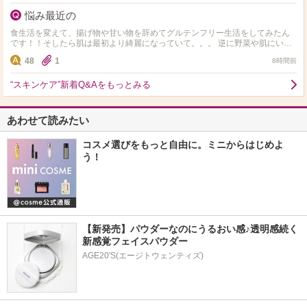
悩み最近の
食生活を変えて、揚げ物や甘い物を辞めてグルテンフリー生活をしてみたん
です！！そしたら肌は最初より綺麗になっていて。。。 逆に野菜や肌にいい
ものしか食べれず 揚げ物や小麦やお菓子や米、味が濃ゆい…
48
1
8時間前
“スキンケア”新着Q&Aをもっとみる
あわせて読みたい
コスメ選びをもっと自由に。ミニからはじめよ
う！
【新発売】パウダーなのにうるおい感♪透明感続く
新感覚フェイスパウダー
AGE20'S(エージトウェンティズ)