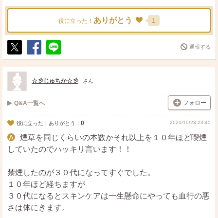
解消の漢方薬を処方されて改善しました。大人ニキビが一
番厄介でしたでしょうか。色々試して悩みましたが、結局
ありがとう
1
役に立った！
は閉経と共になくなりました。
私の肌は年相応だと思いますが、毛穴の悩みで云うとしっ
通報する
かり保湿できる化粧水をお探しになられてはいかがでしょ
ポ
シ
送
う。スキンチェッカーを使うと、使用感と違う事もしばし
ス
ェ
る
ト
ア
ばありますので、スキンチェッカーを入手してみるのも手
☆彡じゅちか☆彡
さん
かと思います。鼻の頭は分かりませんが、頬は保湿しまし
たらなめらかになりますよ。
フォロー
Q&A一覧へ
0
2020/10/23 23:45
役に立った！ありがとう：
煙草を同じくらいの本数かそれ以上を１０年ほど喫煙
していたのでハッキリ言います！！
禁煙したのが３０代になってすぐでした。
１０年ほど経ちますが
３０代になるとスキンケアは一生懸命にやっても血行の悪
さは体にきます。