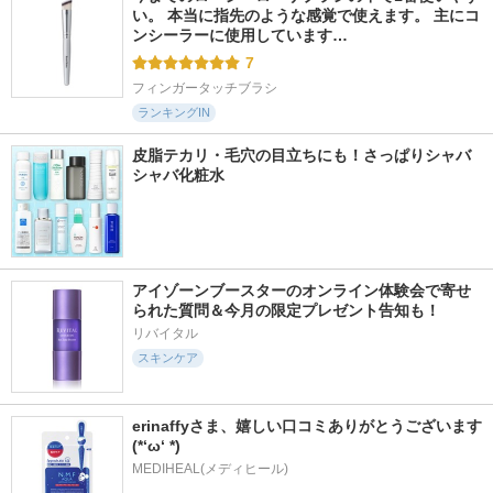
い。 本当に指先のような感覚で使えます。 主にコ
ンシーラーに使用しています…
7
フィンガータッチブラシ
ランキングIN
皮脂テカリ・毛穴の目立ちにも！さっぱりシャバ
シャバ化粧水
アイゾーンブースターのオンライン体験会で寄せ
られた質問＆今月の限定プレゼント告知も！
リバイタル
スキンケア
erinaffyさま、嬉しい口コミありがとうございます
(*‘ω‘ *)
MEDIHEAL(メディヒール)