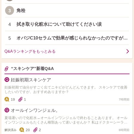
角栓
3
拭き取り化粧水について助けてください涙
4
オバジC10セラムで効果が感じられなかったのですが…
5
Q&Aランキングをもっとみる
“スキンケア”新着Q&A
妊娠初期スキンケア
妊娠初期で油分がすごく出てニキビがどんどんできます。 スキンケアで改善
したいのですが、おすすめありますか？
19
1
7時間前
オールインワンジェル。
夏場暑いので化粧水→オールインワンジェルで終わることあります。 オール
インワンジェルもたくさん種類あって迷いませんか？ 私はドクターシーラボ
のセンシティブジェル敏感肌用を使用してます。 オス…
20
2
解決済み
8時間前