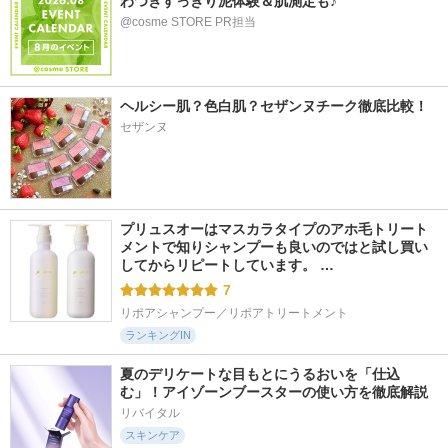
わつきすっきり泥体験＆肌測定も♪
@cosme STORE PR担当
ヘルシー肌？色白肌？セザンヌチーク徹底比較！
セザンヌ
プリュスオーはマスカラタイプのアホ毛トリート
メントで知りシャンプーも良いのではと試し買い
してからリピートしています。 …
7
リポアシャンプー／リポアトリートメント
ランキングIN
夏のデリケートな目もとにうるおいを「仕込
む」！アイゾーンブースターの使い方を徹底解説
リバイタル
スキンケア