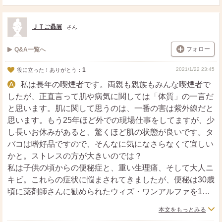
ポ
シ
送
ス
ェ
る
ト
ア
ＪＴご贔屓
さん
フォロー
Q&A一覧へ
1
2021/1/22 23:45
役に立った！ありがとう：
私は長年の喫煙者です。両親も親族もみんな喫煙者で
したが、正直言って肌や病気に関しては「体質」の一言だ
と思います。肌に関して思うのは、一番の害は紫外線だと
思います。もう25年ほど外での現場仕事をしてますが、少
し長いお休みがあると、驚くほど肌の状態が良いです。タ
バコは嗜好品ですので、そんなに気になさらなくて宜しい
かと。ストレスの方が大きいのでは？
私は子供の頃からの便秘症と、重い生理痛、そして大人ニ
キビ。これらの症状に悩まされてきましたが、便秘は30歳
頃に薬剤師さんに勧められたウィズ・ワンアルファを1日1
本飲むようになって、もう20年以上ですが順調です。
本文をもっとみる
生理痛は、やはり25歳くらいの時に漢方医の診断でむくみ