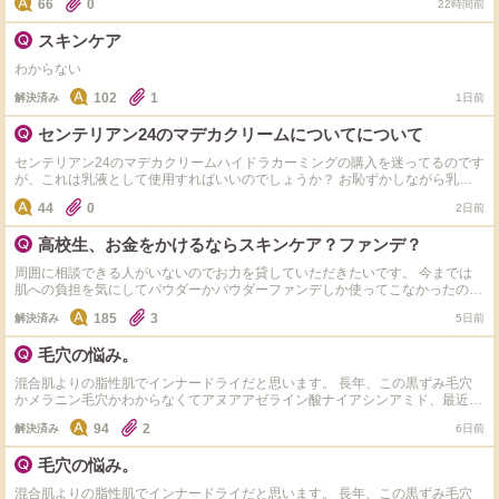
66
0
22時間前
スキンケア
わからない
102
1
解決済み
1日前
センテリアン24のマデカクリームについてについて
センテリアン24のマデカクリームハイドラカーミングの購入を迷ってるのです
が、これは乳液として使用すればいいのでしょうか？ お恥ずかしながら乳液
とクリームの違いがいまいちわからず、夜などに使用してそのまま寝てもいい
44
0
2日前
のか、化粧前などにだけ使用して日焼け止めのようにクレンジングが必要なも
のなのかいまいちわかっていないので教えていただけますと幸いです
高校生、お金をかけるならスキンケア？ファンデ？
周囲に相談できる人がいないのでお力を貸していただきたいです。 今までは
肌への負担を気にしてパウダーかパウダーファンデしか使ってこなかったので
すが、ムラのある肌ではメイク全体の出来栄えがイマイチに見えてしまうよう
185
3
解決済み
5日前
な気がするので、リキッドかクッションに乗り換えようと考えています。しか
しこれらの旨を母親に伝えたところ、ファンデは肌荒れがさらに悪化するだけ
毛穴の悩み。
だから辞めておいた方がよいと忠告されてしまいました。 実際揺らぎやすい
肌なのは事実ですし、肌が綺麗な方がメイクのノリが良いということもなんと
混合肌よりの脂性肌でインナードライだと思います。 長年、この黒ずみ毛穴
なく知っています。しかし、今まで行ってきたスキンケアではどれも肌に対し
かメラニン毛穴かわからなくてアヌアアゼライン酸ナイアシンアミド、最近コ
て効果はなく、ノーファンデでも問題ない肌の状態にするには、新しくある程
スアールエックスのBHAを使い始めて週2～3で継続していますが使った日は
度値の張る基礎化粧品を購入すべきではないかと考えています。ですが単にフ
94
2
解決済み
6日前
毛穴が薄く見えるのですが他の日はいつもと変わらず黒いです。朝はミシャの
ァンデを買うよりもお金も時間もかかりそうなイメージがあり、効果が出ない
ビタミンCを使っています。 お風呂上がりや、スキンケア直後は目立ちにくい
可能性も考慮すると中々手を出すのが怖いです。 母親は聞き齧った程度の知
毛穴の悩み。
のですが10分ぐらい経つといつも元に戻ってしまいます。 オススメのスキン
識はありますが私と同年代の際にはあまりメイクをしていなかったらしく、友
ケア教えてください
人は私以上にメイクが分からない子ばかりであまり参考になりません。 高校
混合肌よりの脂性肌でインナードライだと思います。 長年、この黒ずみ毛穴