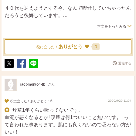
４０代を迎えようとする今、なんで喫煙していちゃったん
だろうと後悔しています。
本文をもっとみる
スキンケアで護れていることは素敵ですが、そんなにも護
らなくてもシンプルで良いのが卒煙！！禁煙！！です！！
ありがとう
0
役に立った！
そんなに色々飲まなくても
常温のミネラルウォーターなど飲めば肌は綺麗になりま
通報する
す。
ポ
シ
送
ス
ェ
る
ト
ア
頭皮マッサージは良いことですが、クレンジングの時のマ
racbmon(o^-)b
さん
ッサージやスキンケア時のマッサージほど数年後に老化の
原因になります。
6
2020/9/20 11:04
役に立った！ありがとう：
結構YouTubeなどでマッサージしてる方を見受けるので、
煙草1年くらい吸ってないです。
やっている方が多いのですが美容外科の先生はしないのが
血流が悪くなるとか｢喫煙は何1ついいこと無いです。｣っ
正解！！
て言われた事あります。肌にも良くないので吸わない方が
いい！