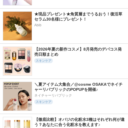
★現品プレゼント★角質層までうるおう！復活草
セラム30名様にプレゼント！
Abib
【2026年夏の新作コスメ】8月発売のデパコス発
売日順まとめ
スキンケア
＼夏アイテム大集合／@cosme OSAKAでネイチ
ャーリパブリックのPOPUPを開催♪
ネイチャーリパブリック
スキンケア
【徹底比較】オバジの化粧水3種はそれぞれ何が違
う？あなたに合う化粧水を教えます♪