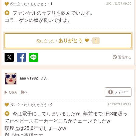
1
2024/11/27 09:50
役に立った！ありがとう：
ファンケルのサプリを飲んでいます。
コラーゲンの奴が良いですよ。
ありがとう
1
役に立った！
通報する
ポ
シ
送
ス
ェ
る
ト
ア
aaa☆1982
さん
フォロー
Q&A一覧へ
0
2023/7/19 03:19
役に立った！ありがとう：
今は電子にしてしまいましたが1年前まで1日3箱吸っ
てたヘビースモーカーどころかチェーンでしたw
喫煙歴は25.6年でしょーかw
挙げ句に夜職です。