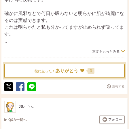
確かに風邪などで何日か吸わないと明らかに肌が綺麗にな
るのは実感できます。
これは明らかだと私も分かってますが止められず吸ってま
す。
元々の肌質などもあるかなーとは思いますが、とにかくビ
本文をもっとみる
タミンCを摂取しケアは人一倍しているかなと思います。
月1で美容クリニックに行ったり、必ず化粧を落としてス
キンケアもして寝ています。
ありがとう
0
役に立った！
タバコを我慢してストレスためる方が良くない気がして吸
通報する
ってるのでその分、他のことで気をつけてますかね。。。
ポ
シ
送
だけど最近タバコが高くて本当に止められたら楽だなーと
ス
ェ
る
ト
ア
思ったりもしますw
JS♪
さん
フォロー
Q&A一覧へ