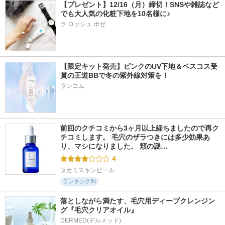
【プレゼント】12/16（月）締切！SNSや雑誌など
でも大人気の化粧下地を10名様に♪
ラ ロッシュ ポゼ
【限定キット発売】ピンクのUV下地＆ベスコス受
賞の王道BBで冬の紫外線対策を！
ランコム
前回のクチコミから3ヶ月以上経ちましたので再ク
チコミします。 毛穴のザラつきには多少効果あ
り、マシになりました。 頬の謎…
4
タカミスキンピール
ランキングIN
落としながら満たす、毛穴用ディープクレンジン
グ『毛穴クリアオイル』