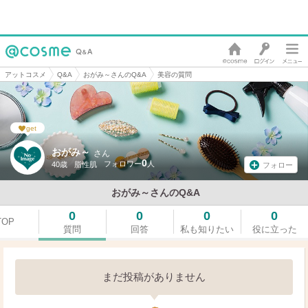
アットコスメ
Q&A
おがみ～さんのQ&A
美容の質問
get
おがみ～
さん
0
40歳
脂性肌
フォロー
おがみ～さんのQ&A
0
0
0
0
TOP
質問
回答
私も知りたい
役に立った
まだ投稿がありません