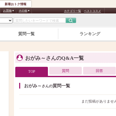
新着おトク情報
お買物
その他
カテゴリ一覧
ベストコスメ
質問一覧
ランキング
おがみ～さんのQ&A一覧
質問
回答
TOP
おがみ～
質問一覧
さんの
まだ投稿がありませ