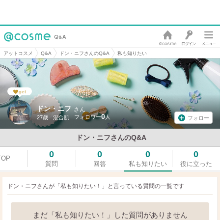
アットコスメ
Q&A
ドン・ニフさんのQ&A
私も知りたい
get
ドン・ニフ
さん
0
27歳
混合肌
フォロー
ドン・ニフさんのQ&A
0
0
0
0
TOP
質問
回答
私も知りたい
役に立った
ドン・ニフさんが「私も知りたい！」と言っている
質問の一覧です
まだ「私も知りたい！」した質問がありません