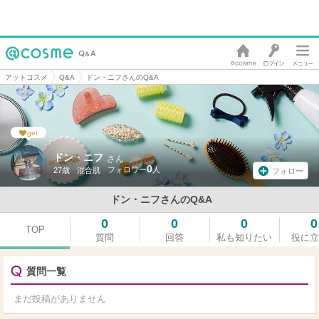
アットコスメ
Q&A
ドン・ニフさんのQ&A
get
ドン・ニフ
さん
0
27歳
混合肌
フォロー
ドン・ニフさんのQ&A
0
0
0
0
TOP
質問
回答
私も知りたい
役に立
質問一覧
まだ投稿がありません