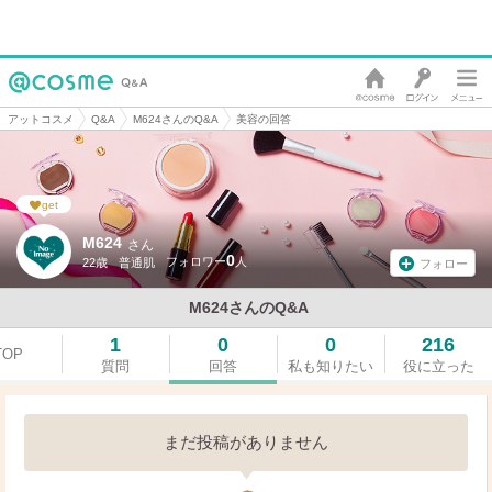
アットコスメ
Q&A
M624さんのQ&A
美容の回答
get
M624
さん
0
22歳
普通肌
フォロー
M624さんのQ&A
1
0
0
216
TOP
質問
回答
私も知りたい
役に立った
まだ投稿がありません