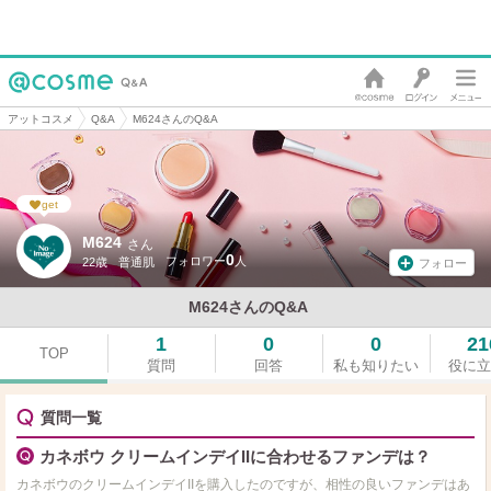
アットコスメ
Q&A
M624さんのQ&A
get
M624
さん
0
22歳
普通肌
フォロー
M624さんのQ&A
1
0
0
21
TOP
質問
回答
私も知りたい
役に立
質問一覧
カネボウ クリームインデイIIに合わせるファンデは？
カネボウのクリームインデイIIを購入したのですが、相性の良いファンデはあ