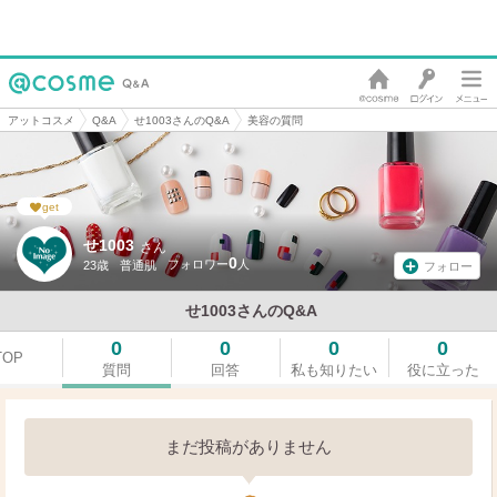
アットコスメ
Q&A
せ1003さんのQ&A
美容の質問
get
せ1003
さん
0
23歳
普通肌
フォロー
せ1003さんのQ&A
0
0
0
0
TOP
質問
回答
私も知りたい
役に立った
まだ投稿がありません