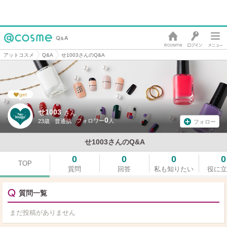
アットコスメ
Q&A
せ1003さんのQ&A
get
せ1003
さん
0
23歳
普通肌
フォロー
せ1003さんのQ&A
0
0
0
0
TOP
質問
回答
私も知りたい
役に立
質問一覧
まだ投稿がありません