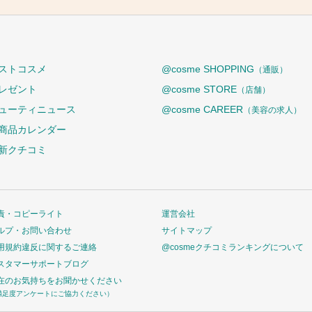
ストコスメ
@cosme SHOPPING
（通販）
レゼント
@cosme STORE
（店舗）
ューティニュース
@cosme CAREER
（美容の求人）
商品カレンダー
新クチコミ
責・コピーライト
運営会社
ルプ・お問い合わせ
サイトマップ
用規約違反に関するご連絡
@cosmeクチコミランキングについて
スタマーサポートブログ
在のお気持ちをお聞かせください
満足度アンケートにご協力ください）