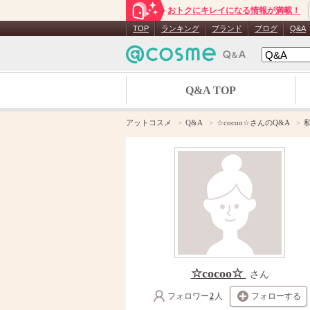
おトクにキレイになる情報が満載！
TOP
ランキング
ブランド
ブログ
Q&A
Q&A TOP
アットコスメ
Q&A
☆cocoo☆さんのQ&A
☆cocoo☆
さん
フォロワー
2
人
フォローする