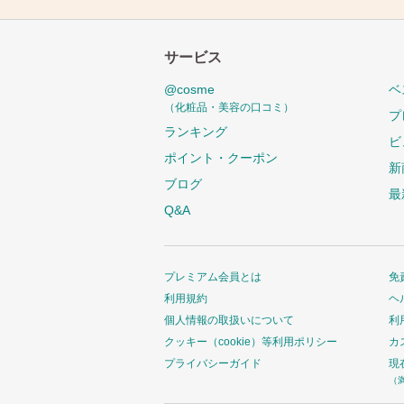
サービス
@cosme
ベ
（化粧品・美容の口コミ）
プ
ランキング
ビ
ポイント・クーポン
新
ブログ
最
Q&A
プレミアム会員とは
免
利用規約
ヘ
個人情報の取扱いについて
利
クッキー（cookie）等利用ポリシー
カ
プライバシーガイド
現
（