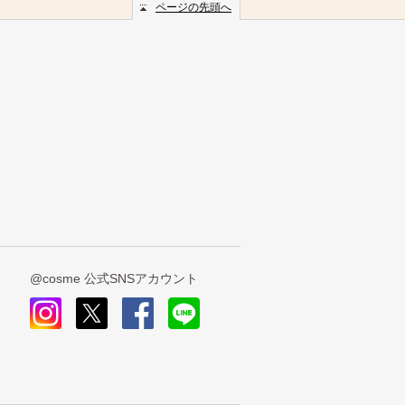
ページの先頭へ
@cosme 公式SNSアカウント
insta
x
face
line
gra
book
m