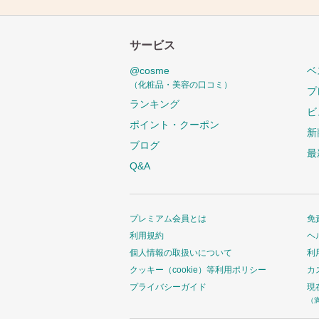
サービス
@cosme
ベ
（化粧品・美容の口コミ）
プ
ランキング
ビ
ポイント・クーポン
新
ブログ
最
Q&A
プレミアム会員とは
免
利用規約
ヘ
個人情報の取扱いについて
利
クッキー（cookie）等利用ポリシー
カ
プライバシーガイド
現
（