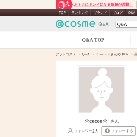
おトクにキレイになる情報が満載！
TOP
ランキング
ブランド
ブログ
Q&A
Q&A TOP
アットコスメ
Q&A
☆cocoo☆さんのQ&A
☆cocoo☆
さん
フォロワー
2
人
フォローする