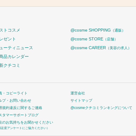
ストコスメ
@cosme SHOPPING
（通販）
レゼント
@cosme STORE
（店舗）
ューティニュース
@cosme CAREER
（美容の求人）
商品カレンダー
新クチコミ
責・コピーライト
運営会社
ルプ・お問い合わせ
サイトマップ
用規約違反に関するご連絡
@cosmeクチコミランキングについて
スタマーサポートブログ
在のお気持ちをお聞かせください
満足度アンケートにご協力ください）