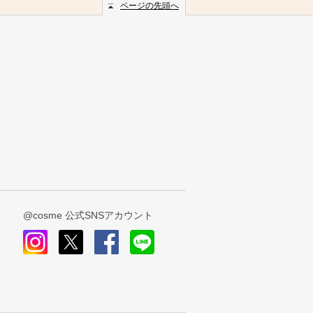
ページの先頭へ
@cosme 公式SNSアカウント
insta
x
face
line
gra
book
m