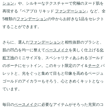
ション
』や、シルキーなテクスチャーで究極のヌード肌を
再現する『ベアプロ リキッド
ファンデーション
』など、全
5種類の
ファンデーション
の中からお好きな1品をセレクト
することができます。
さらに、選んだ
ファンデーション
と相性抜群のブラシと、
肌の凹凸を均一に整えて
ベースメイク
を美しく仕上げる
化
粧下地
のミニサイズを、スペシャリティあふれるゴールド
のポーチにセットイン。このキット限定のアイ＆
チーク
パ
レットと、光をぐっと集めて目もと印象を高めるベージュ
ゴールドのアイカラーもそろう、心ときめくキットとなっ
ています。
毎日の
ベースメイク
に必要なアイテムがそろった充実のコ