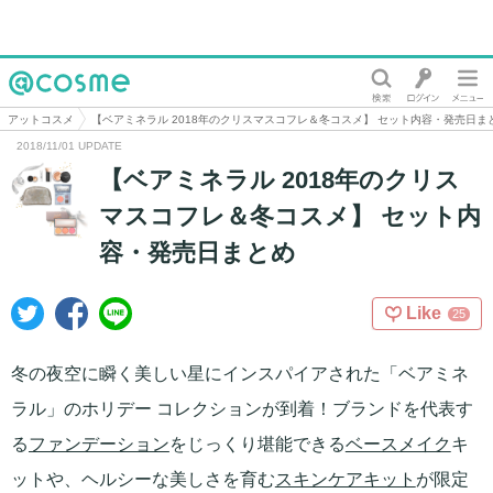
@cosme
アットコスメ
【ベアミネラル 2018年のクリスマスコフレ＆冬コスメ】 セット内容・発売日ま
2018/11/01 UPDATE
【ベアミネラル 2018年のクリス
マスコフレ＆冬コスメ】 セット内
容・発売日まとめ
Like
25
冬の夜空に瞬く美しい星にインスパイアされた「ベアミネ
ラル」のホリデー コレクションが到着！ブランドを代表す
る
ファンデーション
をじっくり堪能できる
ベースメイク
キ
ットや、ヘルシーな美しさを育む
スキンケアキット
が限定