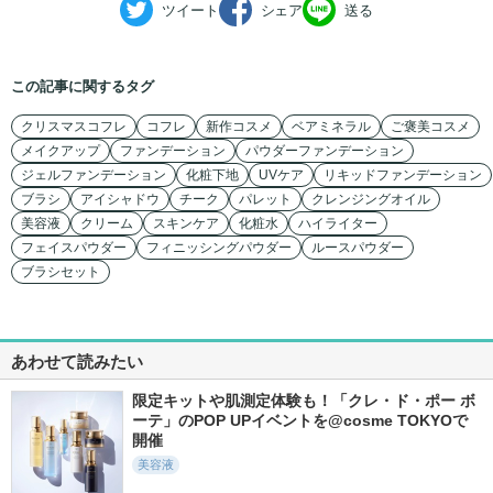
ツイート
シェア
送る
この記事に関するタグ
クリスマスコフレ
コフレ
新作コスメ
ベアミネラル
ご褒美コスメ
メイクアップ
ファンデーション
パウダーファンデーション
ジェルファンデーション
化粧下地
UVケア
リキッドファンデーション
ブラシ
アイシャドウ
チーク
パレット
クレンジングオイル
美容液
クリーム
スキンケア
化粧水
ハイライター
フェイスパウダー
フィニッシングパウダー
ルースパウダー
ブラシセット
あわせて読みたい
限定キットや肌測定体験も！「クレ・ド・ポー ボ
ーテ」のPOP UPイベントを@cosme TOKYOで
開催
美容液