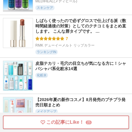
MEDIHEAL(メディヒール)
スキンケア
しばらく使ったので必ずグロスで仕上げる派（数
時間経過後の対策）としてのクチコミをまとめ直
します。 こんな唇タイプです。 …
7
RMK デューイーメルト リップカラー
ランキングIN
皮脂テカリ・毛穴の目立ちが気になる方に！シャ
バシャバ系化粧水14選
化粧水
【2026年夏の新作コスメ】8月発売のプチプラ発
売日順まとめ
メイクアップ
この記事にLike！
25