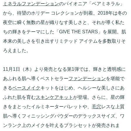
ミネラルファンデーション
のパイオニア「ベアミネラル」
から、待望のホリデー コレクションが到着。2018年は冬の
夜空に瞬く無数の星が織りなす美しさと、それが導く私た
ちの輝きをテーマにした「GIVE THE STARS」を展開。肌
本来の美しさを引き出すリミテッド アイテムを多数取りそ
ろえました。
11月1日（木）より発売となる第1弾では、輝きと透明感に
あふれる肌へ導くベストセラー
ファンデーション
を堪能で
きる
ベースメイク
キットをはじめ、ヘルシーな美しさにあ
ふれた肌を育む
スキンケアキット
が登場。さらに、星の輝
きをまとったイルミネーターパレットや、
毛穴
レスな上質
肌へ導くフィニッシングパウダーのデラックスサイズ、ワ
ンランク上のメイクを叶えるブラシセットが発売されま