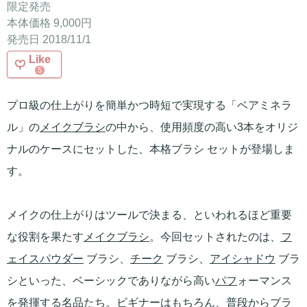
限定発売
本体価格 9,000円
発売日 2018/11/1
Like
5
プロ級の仕上がりを簡単かつ時短で実現する「ベアミネラ
ル」の
メイクブラシ
の中から、使用頻度の高い3本をオリジ
ナルのケースにセットした、本格ブラシ セットが登場しま
す。
メイクの仕上がりはツールで決まる、といわれるほど重要
な役割を果たす
メイクブラシ
。今回セットされたのは、
フ
ェイスパウダー
ブラシ、
チーク
ブラシ、
アイシャドウ
ブラ
シといった、ベーシックでありながら高い
パフ
ォーマンス
を発揮する名品たち。ビギナーはもちろん、普段からブラ