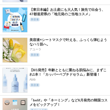
【東日本編】お土産にも大人気！旅先で出会う、
47都道府県の「地元発のご当地コスメ」
美容液
美容液×シートマスクで叶える、ふっくら弾むよう
なハリ肌へ。
アユーラ
美容液
【8/1発売】年齢とともに重ねる肌悩みに、まずこ
れ1本！「カッパーペプチドセラム」新登場！
Abib
美容液
「belif」や「ネーミング」など6月発売の韓国コス
メをピックアップ！