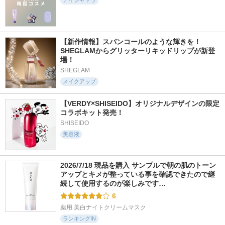
アイシャドウ
【新作情報】スパンコールのような輝きを！
SHEGLAMからグリッターリキッドリップが新登
場！
SHEGLAM
メイクアップ
【VERDY×SHISEIDO】オリジナルデザインの限定
コラボキット発売！
SHISEIDO
美容液
2026/7/18 現品を購入 サンプルで朝の肌のトーン
アップとキメが整っている事を確認できたので継
続して使用するのが楽しみです…
6
薬用 美白ナイトクリームマスク
ランキングIN