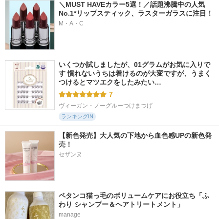
＼MUST HAVEカラー5選！／話題沸騰中の人気
No.1*リップスティック、ラスターガラスに注目！
M・A・C
いくつか試しましたが、01グラムがお気に入りで
す 慣れないうちは着けるのが大変ですが、うまく
つけるとマツエクをしたみたい…
7
ヴィーガン・ノーグルーつけまつげ
ランキングIN
【新色発売】大人気の下地から血色感UPの新色発
売！
セザンヌ
ペタンコ猫っ毛のボリュームケアにお役立ち「ふ
わり シャンプー＆ヘアトリートメント」
manage