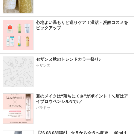
心地よい温もりと巡りケア！温活・炭酸コスメを
ピックアップ
セザンヌ秋のトレンドカラー祭り♪
セザンヌ
夏のメイクは“落ちにくさ”がポイント！＼眉はア
イブロウペンシルNで♪／
パラドゥ
【26.08.03追記】 ☆５から☆６へ変更。 40ml１