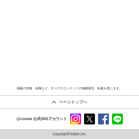
掲載の情報・画像など、すべてのコンテンツの無断複写、転載を禁じます。
ページトップへ
@cosme
公式SNSアカウント
instag
x
faceb
line
ram
ook
copyright©istyle,inc.