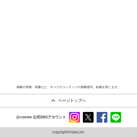
掲載の情報・画像など、すべてのコンテンツの無断複写、転載を禁じます。
ページトップへ
@cosme
公式SNSアカウント
instag
x
faceb
line
ram
ook
copyright©istyle,inc.