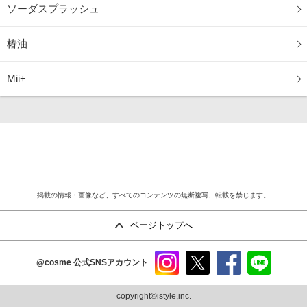
ソーダスプラッシュ
椿油
Mii+
掲載の情報・画像など、すべてのコンテンツの無断複写、転載を禁じます。
ページトップへ
@cosme
公式SNSアカウント
instag
x
faceb
line
ram
ook
copyright©istyle,inc.