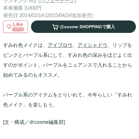
ランキング 6位 (
パウダーチーク
)
本体価格 3,000円
発売日 2014/02/14 (2015/04/24追加発売)
Like
@cosme SHOPPING
で購入
20758
すみれ色メイクは、
アイブロウ
、
アイシャドウ
、リップを
ピンクとパープル系にして、すみれ色の深みをほどよく出
すのがポイント。パープルをニュアンスで入れることから
始めてみるのもオススメ。
パープル系のアイテムをとりいれて、今年らしい「すみれ
色メイク」を楽しもう。
[文・構成／＠cosme編集部]