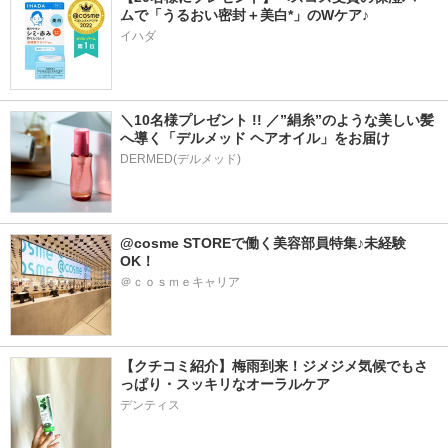
ムで「うるおい密封＋美白*」のWケア♪
イハダ
＼10名様プレゼント !! ／”絹糸”のような美しい髪
へ導く「デルメッド ヘアオイル」をお届け
DERMED(デルメッド)
@cosme STOREで働く美容部員特集♪未経験
OK！
＠ｃｏｓｍｅキャリア
【クチコミ紹介】梅雨到来！ジメジメ気候でもさ
っぱり・スッキリなオーラルケア
デンティス