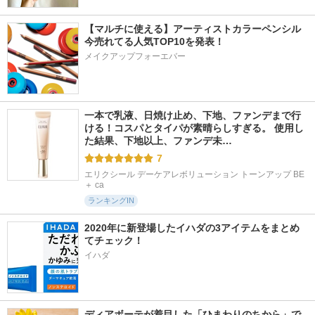
【マルチに使える】アーティストカラーペンシル
今売れてる人気TOP10を発表！
メイクアップフォーエバー
一本で乳液、日焼け止め、下地、ファンデまで行
ける！コスパとタイパが素晴らしすぎる。 使用し
た結果、下地以上、ファンデ未…
7
エリクシール デーケアレボリューション トーンアップ BE 
＋ ca
ランキングIN
2020年に新登場したイハダの3アイテムをまとめ
てチェック！
イハダ
ディアボーテが着目した「ひまわりのちから」で