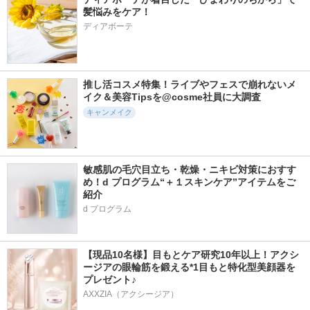
髪悩みをケア！
ディアボーテ
推し活コスメ特集！ライブやフェスで崩れないメ
イク＆美容Tipsを@cosme社員に大調査
キャンメイク
敏感肌の毛穴目立ち・乾燥・ニキビ対策におすす
め！d プログラム“＋１スキンケア”アイテムをご
紹介
d プログラム
【現品10名様】目もとケア研究10年以上！アクシ
ージアの眼輪筋を鍛える*1目もと特化型美顔器を
プレゼント♪
AXXZIA（アクシージア）