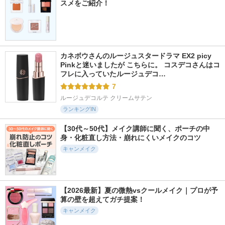
スメをご紹介！
カネボウさんのルージュスタードラマ EX2 picy 
Pinkと迷いましたが こちらに。 コスデコさんはコ
フレに入っていたルージュデコ…
7
ルージュデコルテ クリームサテン
ランキングIN
【30代～50代】メイク講師に聞く、ポーチの中
身・化粧直し方法・崩れにくいメイクのコツ
キャンメイク
【2026最新】夏の微熱vsクールメイク｜プロが予
算の壁を超えてガチ提案！
キャンメイク