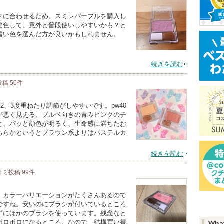
クに合わせるため、スミレパープルを購入し
発色して、意外と普段使いしやすいかも？と
濃い色を選んだ方が良いかもしれません。
続きを読む
投稿
50
件
きで2、3度重ねたり調節がしやすいです。pw40
が悪く見える、ブルベ向きの青みピンクのチ
と、パッと顔色が明るく、生命感に満ちたお
ちらかというとブラウン系よりはパステルカ
続きを読む
コミ投稿
99
件
、カラーバリエーションがたくさんあるので
ですね。安いのにブラシが付いているところ
ずにほかのブラシを使っています。残念なと
ボロボロになるところ。なので、結構買い替
Wha