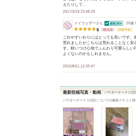
の
えたりして…
メ
2017/3/19 23:48:29
ン
メイウェザー
さん
20歳 
バ
認証済
5
購入品
リピート
ー
これやすいわりにはとっても良いです。前
に
荒れましたがこちらは荒れることなく安
お
す。軽いつけ心地でふんわり可愛らしい
よくないのかもしれません。
気
に
2015/8/21 12:35:47
入
り
登
録
最新投稿写真・動画
パウダーチークス(旧
さ
パウダーチークス(旧)
についての最新クチコミ投
れ
て
い
ま
す