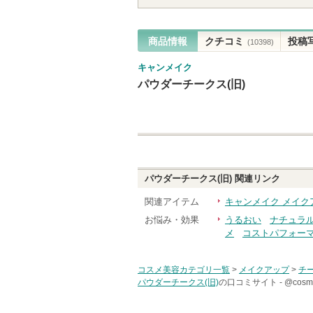
商品情報
クチコミ
投稿
(10398)
キャンメイク
パウダーチークス(旧)
パウダーチークス(旧)
関連リンク
関連アイテム
キャンメイク メイク
お悩み・効果
うるおい
ナチュラ
メ
コストパフォー
コスメ美容カテゴリ一覧
>
メイクアップ
>
チ
パウダーチークス(旧)
の口コミサイト -
@co