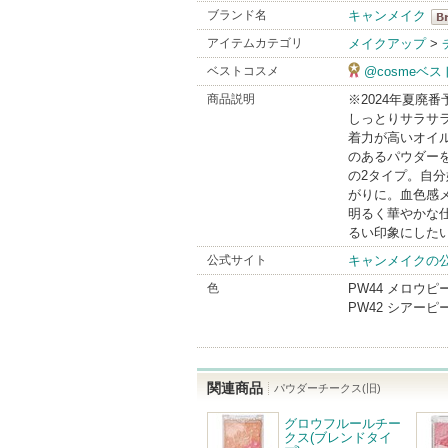
ブランド名
キャンメイク
キ
アイテムカテゴリ
メイクアップ
>
Br
ベストコスメ
@cosmeベ
商品説明
※2024年夏廃番
しっとりサラサラ
着力が高いオイ
のあるパウダー
の2タイプ。自
がりに。血色感
明るく華やかな
るい印象にした
公式サイト
キャンメイクの
色
PW44 メロウピ
PW42 シアーピ
関連商品
パウダーチークス(旧)
グロウフルールチー
クス(ブレンドタイ