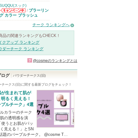
SUQQU(スック)
ブラーリン
/
SUQQU(スッ
グ カラー ブラッシュ
ク)からのお知
らせがあります
チーク ランキングへ
商品の関連ランキングもCHECK！
イクアップ ランキング
ウダーチーク ランキング
?
@cosmeのランキングとは
ブログ
パウダーチークス(旧)
チークス(旧)
に関する最新ブログをチェック！
感が生まれて肌が
と明るく見える！
ープルチーク」4選
ルカラーのチーク
肌の透明感を演
「使うとお肌がパッ
く見える！」とSN
話題のパープルチーク。 @cosme T…