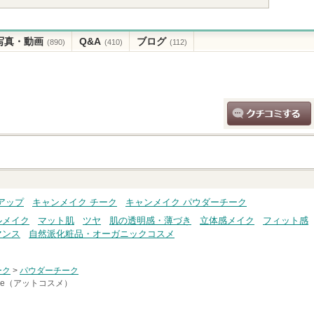
写真・動画
Q&A
ブログ
(890)
(410)
(112)
クチコミする
アップ
キャンメイク チーク
キャンメイク パウダーチーク
ルメイク
マット肌
ツヤ
肌の透明感・薄づき
立体感メイク
フィット感
マンス
自然派化粧品・オーガニックコスメ
ーク
>
パウダーチーク
sme（アットコスメ）