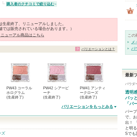
購入者のクチコミで絞り込む
は生産終了、リニューアルしました。
舗では販売されている場合があります。）
リニューアル商品はこちら
この
メ
パ
バリエーションとは？
最新
パウダー
PW43 コーラル
PW42 シアーピ
PW41 アンティ
透明
ホログラム
ーチ
ークローズ
(生産終了)
(生産終了)
(生産終了)
パッ
「パ
バリエーションをもっとみる
パープ
で、お
出！ 
と明る
ーズ
Sでも