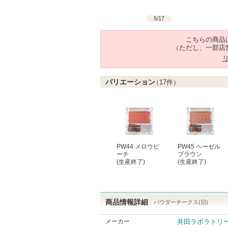
5
/
17
こちらの商品
（ただし、一部店
バリエーション
（
17
件）
PW44 メロウピ
PW45 ヘーゼル
ーチ
ブラウン
(生産終了)
(生産終了)
商品情報詳細
パウダーチークス(旧)
メーカー
井田ラボラトリ