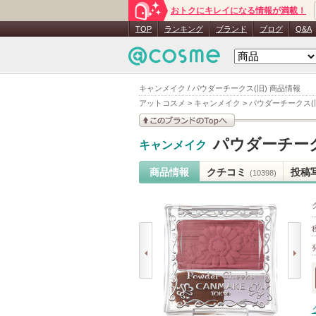
おトクにキレイになる情報が満載！
TOP
ランキング
ブランド
ブログ
Q&A
キャンメイク / パウダーチークス(旧) 商品情報
アットコスメ
>
キャンメイク
>
パウダーチークス(
このブランドの情報を
パウダーチーク
キャンメイク
見る
商品情報
クチコミ
投稿
(10398)
prev
next