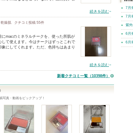
7月
続きを読む
7月
/ 乾燥肌
クチコミ投稿
55
件
紫外
6月
にmacのミネラルチークを、使った所肌が
心して使えます。今はチークはずっとこれで
6月
印象にしてくれます。ただ、色持ちはあまり
続きを読む
新着クチコミ一覧
（10398件）
)
稿写真・動画をピックアップ！