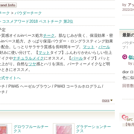
by
ア
2022/2/
ャンメイク
チーク
>
パウダーチーク
andInfo
ストコスメアワード2018 ベストチーク 第2位
予定
最新の
質感オイルinベース処方
チーク
。肌なじみが良く、保湿効果・密
ルinベース処方。さっぱり保湿パウダー・ロングラスティング効果
パウダー
を配合。しっとりサラサラ質感を長時間キープ。
マット
・
パール
プ！
分好みに使い分けて。【
マット
タイプ】ふんわりかわいらしい仕上
似
メイクや
ナチュラルメイク
にオススメ。【
パール
タイプ】パッと
by
仕上がり。自然な
ツヤ
感とハリを演出。パーティーメイクなど明
いときにオススメ。
dior
色に似
公式サイトへ
回答数
ーチ
PW45 ヘーゼルブラウン
PW43 コーラルホログラム
ーチ
more
【毎月
グロウフルールチー
グラデーションチー
クス
クス