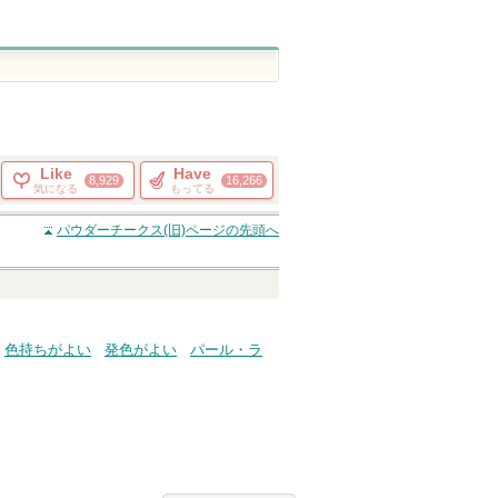
Like
Have
8,929
16,266
気になる
もってる
パウダーチークス(旧)
ページの先頭へ
色持ちがよい
発色がよい
パール・ラ