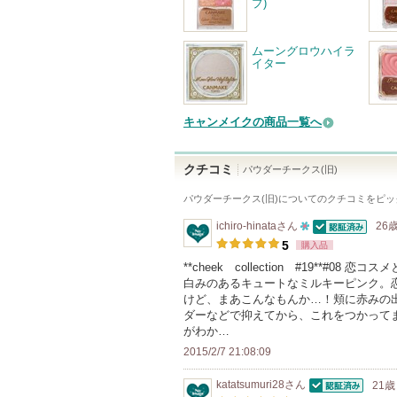
プ)
ムーングロウハイラ
イター
キャンメイクの商品一覧へ
クチコミ
パウダーチークス(旧)
パウダーチークス(旧)
についてのクチコミをピッ
ichiro-hinata
さん
26歳
認証済
10
5
購入品
人
**cheek collection #19**#
白みのあるキュートなミルキーピンク。
以
けど、まあこんなもんか…！頬に赤みの
上
ダーなどで抑えてから、これをつかって
の
がわか…
メ
2015/2/7 21:08:09
ン
katatsumuri28
さん
21歳
バ