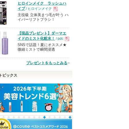
ヒロインメイク ラッシュハ
イプ
/ ヒロインメイク
主役級 立体美まつ毛が叶う ハ
現
イパーリフトブラシ！
品
【現品プレゼント】ダーマエ
イドのミスト化粧水！
/ pdc
SNSで話題！夏にオススメ★
現
微細ミストで瞬間浸透
品
プレゼントをもっとみる
トピックス