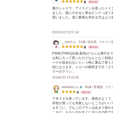
認証済
6
購入品
ー
紫のシャドウ・アイラインを使ったメイ
に
ました。肌にのせると青みピンクっぽく
お
思いました。逆に紫感を求める方はより
気
に
2020/12/2 15:57:42
入
り
__kou
さん
21歳 / 混合肌
クチコミ
登
6
購入品
録
PW40,PW41(右側,新色)どちらも薄付
は気に入って買ったけどなんとなく顔色
さ
ークが似合わないという時に重ねて使う
れ
顔になります。イエベの救世主です！ど
て
ラーのアイシ…
い
2019/1/15 23:22:06
ま
sekitaka
さん
40歳 / 普通肌
クチ
す
10
4
購入品
人
ＰＷ３２を使っています。発色がよくて
何色か買っても失敗しないところがいい
以
もすごい。でもこのブラシはあまり使わ
上
ころは、もろいのかすぐにポーチの中で