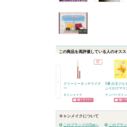
01:33
この商品を高評価している人のオススメ
クリーミータッチライナ
5番 白玉グル
ー
ふりかけマス
キャンメイク
ナンバーズイン(n
戻
ショッピン
ショッ
る
グサイトへ
グサイ
キャンメイクについて
このブランドのTopへ
このブラン