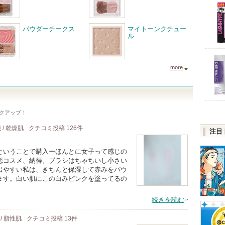
パウダーチークス
マイトーンクチュー
ル
more
クアップ！
 / 乾燥肌
クチコミ投稿
126
件
注目
08 恋コスメということで購入ーほんとに女子って感じの
恋コスメ、納得。ブラシはちゃちいし小さい
出やすい私は、きちんと保湿して赤みをパウ
ます。白い肌にこの白みピンクを塗ってるの
続きを読む
 / 脂性肌
クチコミ投稿
13
件