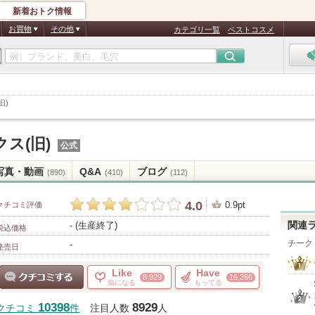
新着おトク情報
お買物
その他
カテゴリ一覧
ベストコスメ
旧)
ス(旧)
公式
写真・動画
Q&A
ブログ
(890)
(410)
(112)
4.0
0.9pt
クチコミ評価
- (生産終了)
関連
税込価格
チーク
-
発売日
Like
Have
8,929
16,266
気になる
もってる
クチコミする
10398
8929
クチコミ
件
注目人数
人