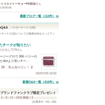
ットコスメトーキョーPR担当
さん
4 19:00:00
最新ブログ一覧（112件）
Q&A
パウダーチークス(旧)
チークス(旧)
についての最新Q&Aをピックアッ
たチークが知りたい
 たかなし7176
さん
 ロージーグロウ 006 ベリーの
たdiorより安いチー…
15
私も知りたい！
2
2025/7/30 18:50
新着Q&A一覧（410件）
ブランドファンクラブ限定プレゼント
 1・9・17・24日 開催！】
(応募受付：8/1～8/8)