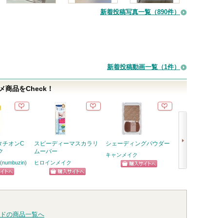
新着投稿写真一覧（890件）
新着投稿動画一覧（1件）
商品をCheck！
タチオンC
スピーディーマスカラリ
シェーディングパウダー
描くふたえアイ
ク
ムーバー
キャンメイク
セザンヌ
umbuzin)
ヒロインメイク
ショッピン
ショッ
次
ピン
ショッピン
グサイトへ
グサイ
へ
トへ
グサイトへ
ドの商品一覧へ