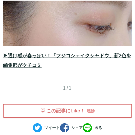
▶透け感が春っぽい！「フジコシェイクシャドウ」新2色を
編集部がクチコミ
1/1
この記事にLike！
182
ツイート
シェア
送る