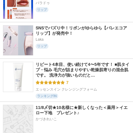
パラドゥ
リップ
SNSでバズり中！リボンがゆらゆら【バレエコア
リップ】が発売中！
Laka
リップ
リピート4本目、使い続けて4〜5年です！ ■肌タイ
プ・悩み 毛穴が詰まりやすい乾燥肌寄りの混合肌
です。 洗浄力が強いものだと…
7
エッセンスイン クレンジングフォーム
ランキングIN
11/8〆切★10名様に★新しくなった＜薬用＞イエ
ロー下地　プレゼント♪
かづきれいこ