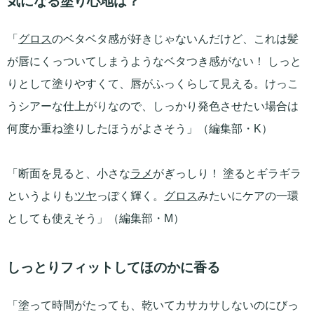
気になる塗り心地は？
「
グロス
のベタベタ感が好きじゃないんだけど、これは髪
が唇にくっついてしまうようなベタつき感がない！ しっと
りとして塗りやすくて、唇がふっくらして見える。けっこ
うシアーな仕上がりなので、しっかり発色させたい場合は
何度か重ね塗りしたほうがよさそう」（編集部・K）
「断面を見ると、小さな
ラメ
がぎっしり！ 塗るとギラギラ
というよりも
ツヤ
っぽく輝く。
グロス
みたいにケアの一環
としても使えそう」（編集部・M）
しっとりフィットしてほのかに香る
「塗って時間がたっても、乾いてカサカサしないのにびっ