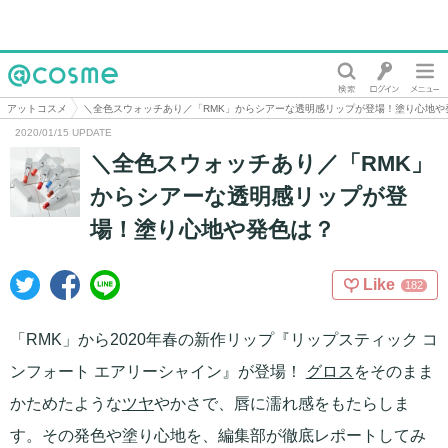
@cosme
アットコスメ
＼全色スウォッチあり／「RMK」からシアーな透明感リップが登場！塗り心地や
2020/01/15 UPDATE
＼全色スウォッチあり／「RMK」
からシアーな透明感リップが登
場！塗り心地や発色は？
Like
182
「RMK」から2020年春の新作リップ『リップスティック コ
ンフォート エアリーシャイン』が登場！
グロス
をそのまま
かためたような
ツヤ
やかさで、唇に濡れ感をもたらしま
す。その発色や塗り心地を、編集部が徹底レポートしてみ