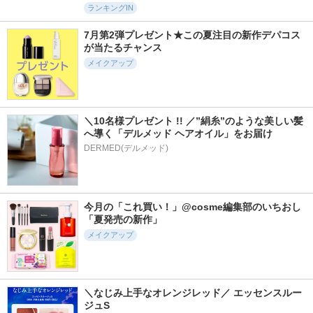
ランキングIN
7月第2弾プレゼント★この夏注目の新作デパコス
が当たるチャンス
メイクアップ
＼10名様プレゼント !! ／”絹糸”のような美しい髪
へ導く「デルメッド ヘアオイル」をお届け
DERMED(デルメッド)
今月の「これ買い！」@cosme編集部のいちおし
「夏発売の新作」
メイクアップ
＼なじみ上手なオレンジレッド／ エッセンスルー
ジュS