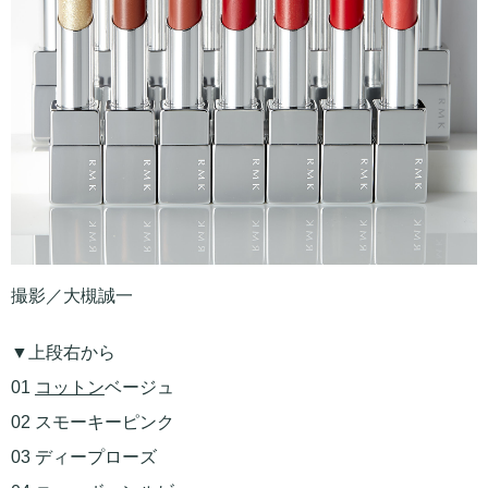
撮影／大槻誠一
▼上段右から
01
コットン
ベージュ
02 スモーキーピンク
03 ディープローズ