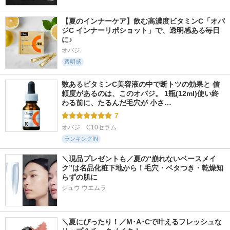
【夏のインナーケア】飲む高濃度ビタミンC「オバ
ジC インナーリポショット」で、透明感ある毎日
に♪
オバジ
透明感
数あるビタミンC美容液の中で断トツの効果と 信
頼度があるのは、このオバジ。 1瓶(12ml)使い終
わる前に、たるんだ毛穴が 小さ…
7
オバジ　C10セラム
ランキングIN
＼現品プレゼントも／夏の“崩れないベースメイ
ク”は名品化粧下地から！毛穴・ベタつき・乾燥知
らずの肌に
シュウ ウエムラ
＼夏にぴったり！／M･A･Cで叶えるフレッシュな