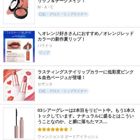
リップ＆チークメイク！
M・A・C
口紅・グロス・リップライナー
＼オレンジ好きさんにおすすめ／オレンジレッド
カラーの新作夏リップ！
パラドゥ
リップ
ラスティングステイリップカラーに低彩度ピンク
＆血色ベージュが登場！
セザンヌ
口紅・グロス・リップライナー
03シアーグレーは2本目をリピート中。もう1本ス
トックしています。ナチュラルに盛るとはこうい
うことなのか、と腑に落ちたマス…
7
ウォンジョンヨ ヌードアイラッシュ