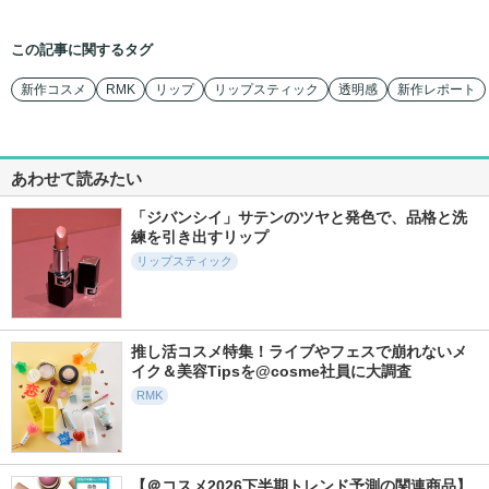
この記事に関するタグ
新作コスメ
RMK
リップ
リップスティック
透明感
新作レポート
あわせて読みたい
「ジバンシイ」サテンのツヤと発色で、品格と洗
練を引き出すリップ
リップスティック
推し活コスメ特集！ライブやフェスで崩れないメ
イク＆美容Tipsを@cosme社員に大調査
RMK
【＠コスメ2026下半期トレンド予測の関連商品】