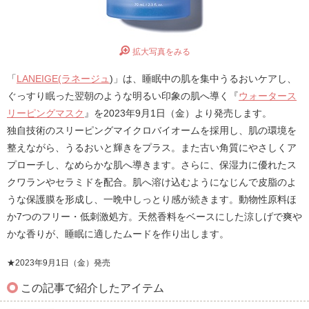
拡大写真をみる
「
LANEIGE(ラネージュ
)」は、睡眠中の肌を集中うるおいケアし、
ぐっすり眠った翌朝のような明るい印象の肌へ導く『
ウォータース
リーピングマスク
』を2023年9月1日（金）より発売します。
独自技術のスリーピングマイクロバイオームを採用し、肌の環境を
整えながら、うるおいと輝きをプラス。また古い角質にやさしくア
プローチし、なめらかな肌へ導きます。さらに、保湿力に優れたス
クワランやセラミドを配合。肌へ溶け込むようになじんで皮脂のよ
うな保護膜を形成し、一晩中しっとり感が続きます。動物性原料ほ
か7つのフリー・低刺激処方。天然香料をベースにした涼しげで爽や
かな香りが、睡眠に適したムードを作り出します。
★2023年9月1日（金）発売
この記事で紹介したアイテム