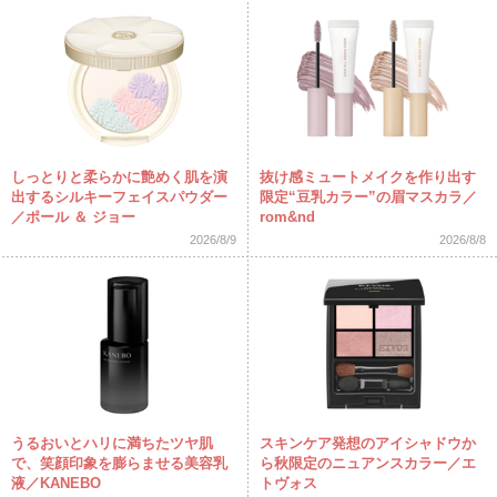
しっとりと柔らかに艶めく肌を演
抜け感ミュートメイクを作り出す
出するシルキーフェイスパウダー
限定“豆乳カラー”の眉マスカラ／
／ポール ＆ ジョー
rom&nd
2026/8/9
2026/8/8
うるおいとハリに満ちたツヤ肌
スキンケア発想のアイシャドウか
で、笑顔印象を膨らませる美容乳
ら秋限定のニュアンスカラー／エ
液／KANEBO
トヴォス