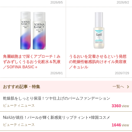
2026/8/5
2026/8/2
角層細胞まで深くアプローチ！み
うるおいを定着させるという発想
ずみずしくうるおう化粧水＆乳液
の乾燥性敏感肌向けオイル美容液
／SOFINA BASIC＋
／キュレル
2026/8/1
2026/7/29
おすすめ記事・特集
一覧へ
乾燥肌をしっとり保湿！ツヤ仕上げのバームファンデーション
ビューティニュース
3360
view
NiziUが就任！パールが輝く新感覚リップティント×韓国コスメ
ビューティニュース
1646
view