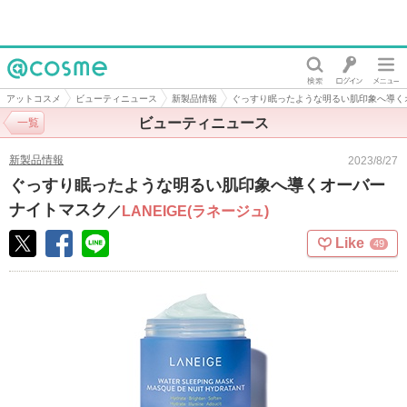
@cosme
アットコスメ
ビューティニュース
新製品情報
ぐっすり眠ったような明るい肌印象へ導く
ビューティニュース
一覧
新製品情報
2023/8/27
ぐっすり眠ったような明るい肌印象へ導くオーバー
ナイトマスク
／
LANEIGE(ラネージュ)
Like
49