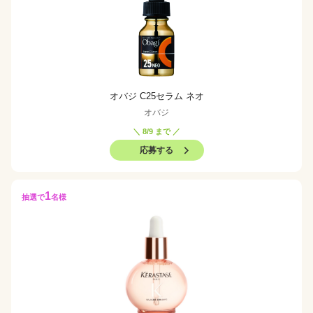
オバジ C25セラム ネオ
オバジ
＼ 8/9 まで ／
応募する
1
抽選で
名様