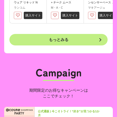
ウェア リキッド N
+ チーク ムース
ンセンサーベース Ｎ
ＥＯ クール
ランコム
M・A・C
マキアージュ
購入サイト
購入サイト
購入サイト
もっとみる
期間限定のお得なキャンペーンは
ここでチェック！
公式通販 | 今こそトライ！“好き”が見つかる1か
月