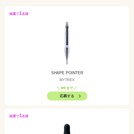
1
抽選で
名様
SHAPE POINTER
MYTREX
＼ 8/9 まで ／
応募する
1
抽選で
名様