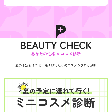
1
o
f
1
0
BEAUTY CHECK
あなたの性格 × コスメ診断
夏の予定もミニと一緒！ぴったりのコスメをプロが診断