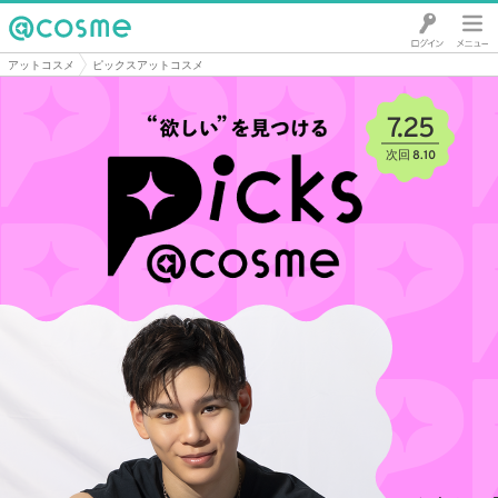
@cosme
アットコスメ
ピックスアットコスメ
7.25
8.10
I
t
e
m
4
o
f
4