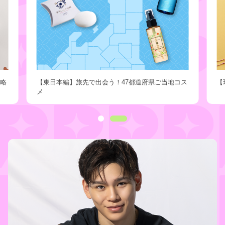
戦略
【東日本編】旅先で出会う！47都道府県ご当地コス
【
メ
i
i
I
t
t
t
e
e
e
m
m
m
0
1
2
o
f
2