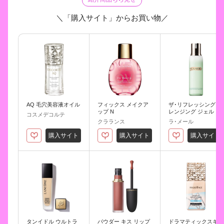
＼「購入サイト」からお買い物／
AQ 毛穴美容液オイル
フィックス メイクア
ザ･リフレッシング ク
ップ N
レンジング ジェル
コスメデコルテ
クラランス
ラ･メール
購入サイト
購入サイト
購入サイト
タンイドル ウルトラ
パウダー キス リップ
ドラマティックスキ