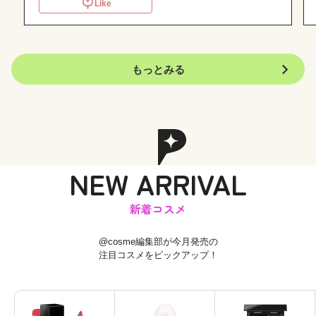
Like
I
t
もっとみる
e
m
1
o
f
6
NEW ARRIVAL
新着コスメ
@cosme編集部が今月発売の
注目コスメをピックアップ！