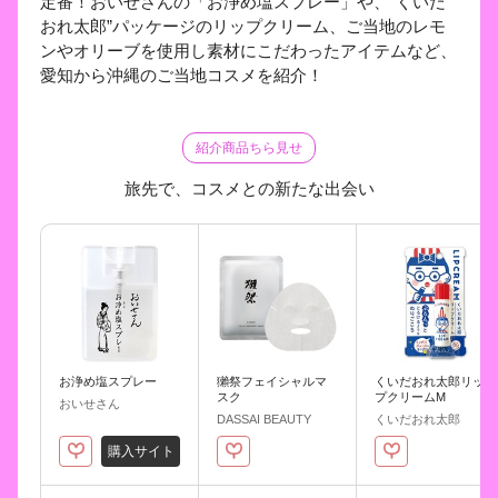
定番！おいせさんの「お浄め塩スプレー」や、“くいだ
おれ太郎”パッケージのリップクリーム、ご当地のレモ
ンやオリーブを使用し素材にこだわったアイテムなど、
愛知から沖縄のご当地コスメを紹介！
紹介商品ちら見せ
旅先で、コスメとの新たな出会い
お浄め塩スプレー
獺祭フェイシャルマ
くいだおれ太郎リッ
スク
プクリームM
おいせさん
DASSAI BEAUTY
くいだおれ太郎
購入サイト