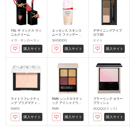
YSL ザ インクス ヴィ
エッセンス スキンス
デザイニングアイブ
ニルクリーム
ムース ファンデーシ
ロウ3D
ョン
イヴ・サンローラン
SHISEIDO
ケイト
購入サイト
購入サイト
購入サイト
ライトリフレクティ
RMK シンクロマティ
ブラーリング カラー
ング プリズマティッ
ック アイシャドウパ
ブラッシュ
クパウダー
レット
NARS
RMK
SUQQU(スック)
購入サイト
購入サイト
購入サイト