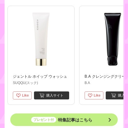
ジェントル ホイップ ウォッシュ
B.A クレンジングクリー
SUQQU(スック)
B.A
Like
購入サイト
Like
購入
I
t
特集記事はこちら
プレゼント付
e
m