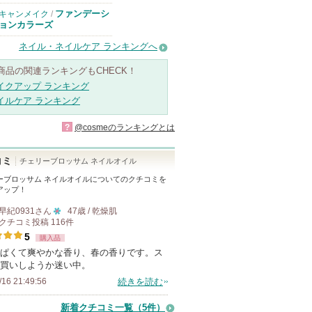
ファンデーシ
キャンメイク
/
ョンカラーズ
ネイル・ネイルケア ランキングへ
商品の関連ランキングもCHECK！
イクアップ ランキング
イルケア ランキング
?
@cosmeのランキングとは
コミ
チェリーブロッサム ネイルオイル
ーブロッサム ネイルオイル
についてのクチコミを
アップ！
早紀0931
さん
47歳 / 乾燥肌
クチコミ投稿
116
件
10
5
購入品
人
ぱくて爽やかな香り、春の香りです。ス
以
買いしようか迷い中。
上
/16 21:49:56
続きを読む
の
メ
新着クチコミ一覧
（5件）