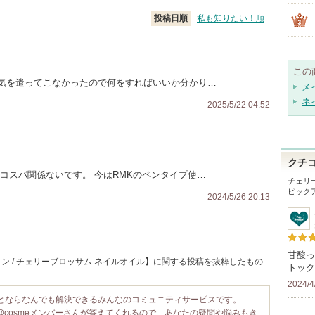
投稿日順
私も知りたい！順
この
気を遣ってこなかったので何をすればいいか分かり…
メ
ネ
2025/5/22 04:52
クチ
コスパ関係ないです。 今はRMKのペンタイプ使…
チェリ
ピック
2024/5/26 20:13
甘酸っ
ン / チェリーブロッサム ネイルオイル】に関する投稿を抜粋したもの
トック
2024/4
ことならなんでも解決できるみんなのコミュニティサービスです。
@cosmeメンバーさんが答えてくれるので、あなたの疑問や悩みもき