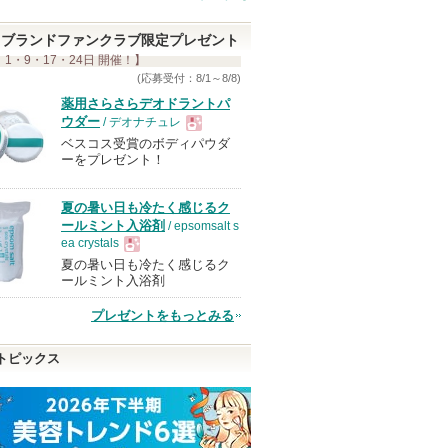
ン
バ
ブランドファンクラブ限定プレゼント
 1・9・17・24日 開催！】
ー
(応募受付：8/1～8/8)
に
薬用さらさらデオドラントパ
お
ウダー
/ デオナチュレ
気
ベスコス受賞のボディパウダ
現
ーをプレゼント！
に
入
品
夏の暑い日も冷たく感じるク
り
ールミント入浴剤
/ epsomsalt s
登
ea crystals
録
夏の暑い日も冷たく感じるク
現
さ
ールミント入浴剤
れ
プレゼントをもっとみる
品
て
い
トピックス
ま
す