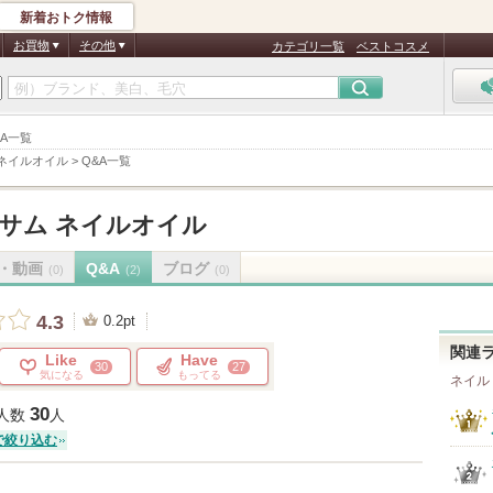
新着おトク情報
お買物
その他
カテゴリ一覧
ベストコスメ
&A一覧
ネイルオイル
>
Q&A一覧
サム ネイルオイル
・動画
Q&A
ブログ
(0)
(2)
(0)
4.3
0.2pt
関連
Like
Have
30
27
気になる
もってる
ネイル
30
人数
人
で絞り込む