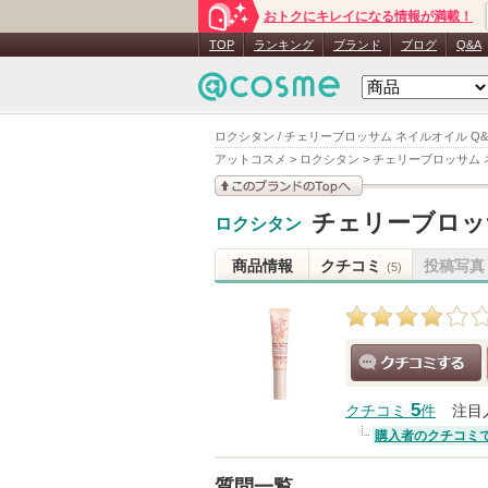
おトクにキレイになる情報が満載！
TOP
ランキング
ブランド
ブログ
Q&A
ロクシタン / チェリーブロッサム ネイルオイル Q
アットコスメ
>
ロクシタン
>
チェリーブロッサム 
このブランドの情報を
チェリーブロッ
ロクシタン
見る
商品情報
クチコミ
投稿写真
(5)
クチコミする
5
クチコミ
件
注目
購入者のクチコミ
質問一覧