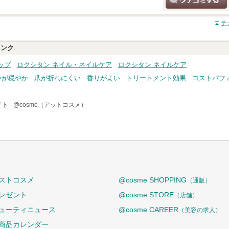
クチコミする
チ
ンク
ップ
ロクシタン ネイル・ネイルケア
ロクシタン ネイルケア
いが穏やか
爪が折れにくい
香りがよい
トリートメント効果
コストパフ
ト -
@cosme（アットコスメ）
ストコスメ
@cosme SHOPPING
（通販）
レゼント
@cosme STORE
（店舗）
ューティニュース
@cosme CAREER
（美容の求人）
商品カレンダー