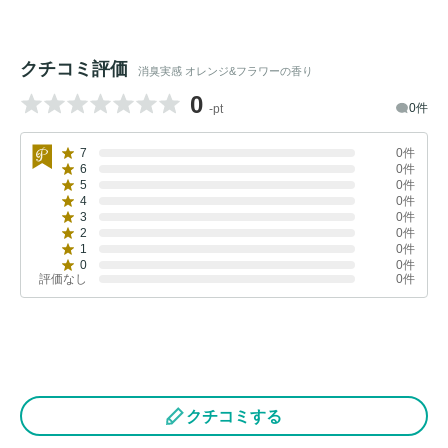
クチコミ評価
消臭実感 オレンジ&フラワーの香り
0
0件
-pt
7
0件
6
0件
5
0件
4
0件
3
0件
2
0件
1
0件
0
0件
評価なし
0件
クチコミする