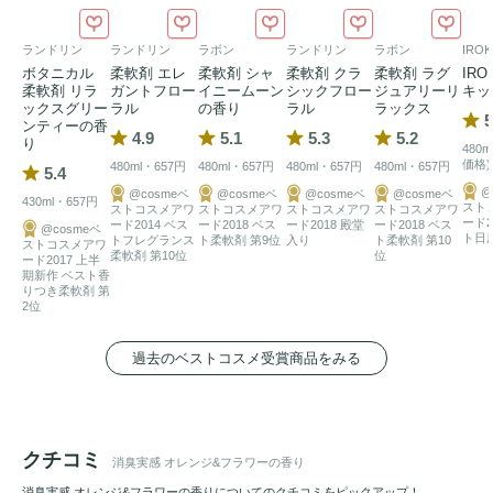
ランドリン
ランドリン
ラボン
ランドリン
ラボン
IROK
ボタニカル
柔軟剤 エレ
柔軟剤 シャ
柔軟剤 クラ
柔軟剤 ラグ
IRO
柔軟剤 リラ
ガントフロー
イニームーン
シックフロー
ジュアリーリ
キッ
ックスグリー
ラル
の香り
ラル
ラックス
5
ンティーの香
4.9
5.1
5.3
5.2
り
480
価格)
480ml・657円
480ml・657円
480ml・657円
480ml・657円
5.4
@
@cosmeベ
@cosmeベ
@cosmeベ
@cosmeベ
430ml・657円
スト
ストコスメアワ
ストコスメアワ
ストコスメアワ
ストコスメアワ
ード2
ード2014 ベス
ード2018 ベス
ード2018 殿堂
ード2018 ベス
@cosmeベ
ト日
トフレグランス
ト柔軟剤 第9位
入り
ト柔軟剤 第10
ストコスメアワ
柔軟剤 第10位
位
ード2017 上半
期新作 ベスト香
りつき柔軟剤 第
2位
過去のベストコスメ受賞商品をみる
クチコミ
消臭実感 オレンジ&フラワーの香り
消臭実感 オレンジ&フラワーの香りについてのクチコミをピックアップ！