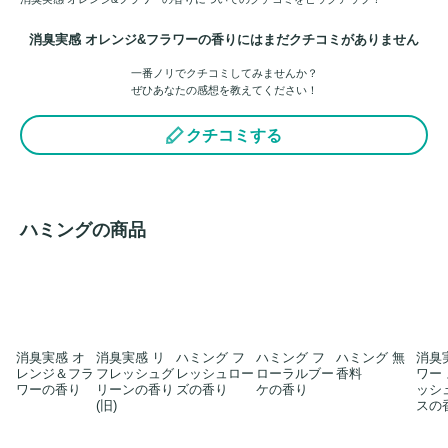
消臭実感 オレンジ&フラワーの香りにはまだクチコミがありません
一番ノリでクチコミしてみませんか？
ぜひあなたの感想を教えてください！
クチコミする
ハミングの商品
消臭実感 オ
消臭実感 リ
ハミング フ
ハミング フ
ハミング 無
消臭
レンジ＆フラ
フレッシュグ
レッシュロー
ローラルブー
香料
ワー
ワーの香り
リーンの香り
ズの香り
ケの香り
ッシ
(旧)
スの