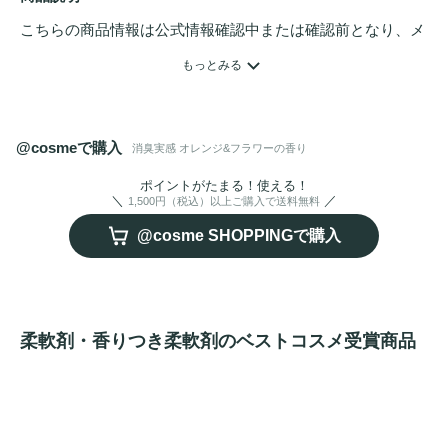
こちらの商品情報は公式情報確認中または確認前となり、メ
ンバーさんによる登録を含みます。詳細は
こちら
もっとみる
つめこみ洗いも、部屋干しも、無敵消臭！ 

●ハミング内No.1抗菌＊1

@cosmeで購入
消臭実感 オレンジ&フラワーの香り
＊1抗菌できる菌が複数あること。一部の菌は数回の洗た
く。すべての菌の増殖を抑えるわけではありません。 

ポイントがたまる！使える！
1,500円（税込）以上ご購入で送料無料
●アタックの消臭技術採用

@cosme SHOPPINGで購入
●ニオイ戻りもブロック（着用中の汗臭、濡れ戻り臭）

●洗たく槽も防カビ（すべてのカビの増殖を抑えるわけでは
ありません） 

●花粉ブロック（静電気を防ぐ）

柔軟剤・香りつき柔軟剤のベストコスメ受賞商品
●オレンジ＆フラワーの香り