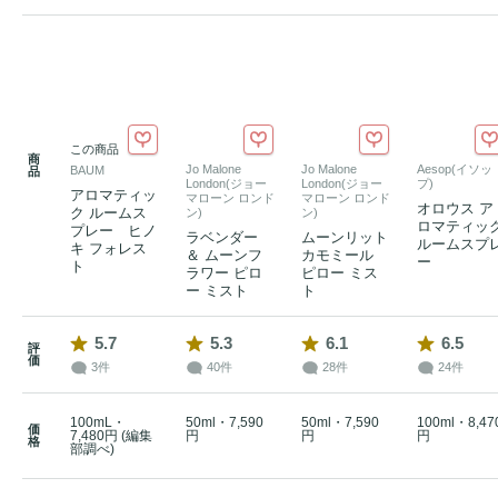
この商品
商
Jo Malone
Jo Malone
Aesop(イソッ
BAUM
品
London(ジョー
London(ジョー
プ)
アロマティッ
マローン ロンド
マローン ロンド
オロウス ア
ク ルームス
ン)
ン)
ロマティッ
プレー ヒノ
ラベンダー
ムーンリット
ルームスプ
キ フォレス
＆ ムーンフ
カモミール
ー
ト
ラワー ピロ
ピロー ミス
ー ミスト
ト
5.7
5.3
6.1
6.5
評
価
3件
40件
28件
24件
100mL・
50ml・7,590
50ml・7,590
100ml・8,47
価
7,480円 (編集
円
円
円
格
部調べ)