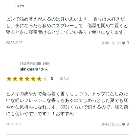
100mL
ビンで詰め替えがあるのは良い思います。 香りは大好きだ
し、夜になったら多めにスプレーして、部屋を閉めて置くと
寝るときに寝室開けるとすごくいい香りで幸せになります。
2026/5/25
3
参考になった
26歳
普通肌
169件
nknkmaru○
さん
6
購入品
ヒノキの爽やかで落ち着く香りもしつつ、トップになしみた
いな軽いフレッシュな香りもあるのでじめっとした夏でも爽
やかな気持ちになれます。30分くらいで消えるので、寝る前
にも使いやすいです！！おすすめ！
2026/7/30
0
参考になった