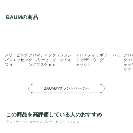
BAUMの商品
スリーピング
アロマティッ
クレンジン
アロマティッ
ギフト バッ
アロ
バスエッセン
ク スリーピ
グ オイル
ク ボディウ
グ
ク 
ス n
ングマスク n
ｎ
ォッシュ
ォッ
サク
BAUMのブランドページへ
この商品を高評価している人のおすすめ
アロマティック ルームスプレー ヒノキ フォレスト