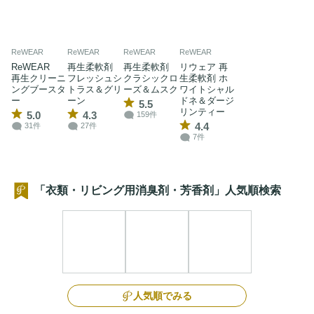
ReWEAR
ReWEAR
ReWEAR
ReWEAR
ReWEAR
再生柔軟剤
再生柔軟剤
リウェア 再
再生クリーニ
フレッシュシ
クラシックロ
生柔軟剤 ホ
ングブースタ
トラス＆グリ
ーズ＆ムスク
ワイトシャル
ー
ーン
ドネ＆ダージ
5.5
リンティー
5.0
4.3
159件
4.4
31件
27件
7件
「衣類・リビング用消臭剤・芳香剤」人気順検索
人気順でみる