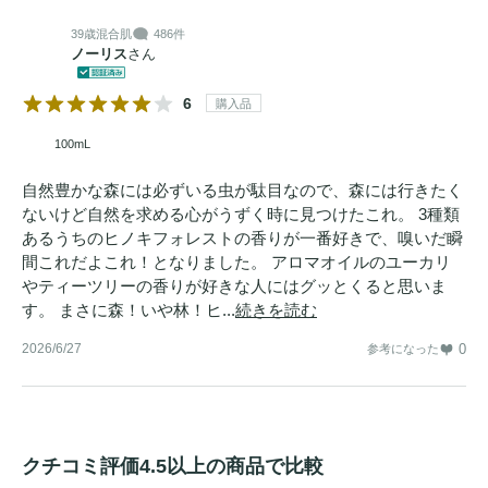
39歳
混合肌
486件
ノーリス
さん
6
購入品
100mL
自然豊かな森には必ずいる虫が駄目なので、森には行きたく
ないけど自然を求める心がうずく時に見つけたこれ。 3種類
あるうちのヒノキフォレストの香りが一番好きで、嗅いだ瞬
間これだよこれ！となりました。 アロマオイルのユーカリ
やティーツリーの香りが好きな人にはグッとくると思いま
す。 まさに森！いや林！ヒ...
続きを読む
2026/6/27
0
参考になった
クチコミ評価4.5以上の商品で比較