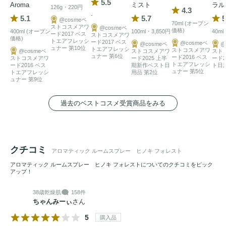
5.5
Aroma
ミスト
ラル
126g・220円
4.3
-
5.1
5.7
5
@cosmeベ
70ml (オープン
ストコスメアワ
@cosmeベ
価格)
400ml (オープン
100ml・3,850円
40ml
ード2017 ベス
ストコスメアワ
価格)
トエアフレッシ
ード2017 ベス
@cosmeベ
@cosmeベ
@
ュナー 第10位
トエアフレッシ
ストコスメアワ
@cosmeベ
ストコスメアワ
スト
ュナー 第6位
ード2016 ベス
ストコスメアワ
ード2025 上半
ード2
トエアフレッシ
ード2016 ベス
期新作ベスト日
ト日
ュナー 第5位
トエアフレッシ
用品 第2位
ュナー 第9位
過去のベストコスメ受賞商品をみる
クチコミ
アロマティック ルームスプレー ヒノキ フォレスト
アロマティック ルームスプレー ヒノキ フォレストについてのクチコミをピック
アップ！
38歳
乾燥肌
158件
ちゃんみーぃ
さん
5
購入品