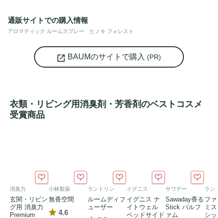
間を演出します。

通販サイトでの購入情報
アロマティック ルームスプレー ヒノキ フォレスト
＜香り＞

透明感のある「ウッディグリーン」の香り

BAUMのサイトで購入
(PR)
フレッシュに香り立つ伸びやかな枝葉、深い温かみをもたら
す力強い幹。

生命感あふれるひのきの、繊細で大胆なエネルギーが心を満
たします。

衣類・リビング用消臭剤・芳香剤のベストコスメ
受賞商品
・消臭成分サトウキビエキス配合

・除菌成分ヒノキチオール配合
消臭力
小林製薬
ランドリン
イグニス
サワデー
ラン
玄関・リビン
無香空間
ルームディフ
イグニス ナ
Sawaday香る
ファ
グ用 消臭力
ューザー
イトウェル
Stick パルフ
ミス
4.6
Premium
ベッドサイド
ァム
シッ