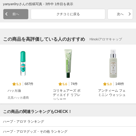
yanyan0ryさんの投稿写真 - 3件中 1件目を表示
前へ
クチコミに戻る
次へ
この商品を高評価している人のおすすめ
Hinokiアロマキャップ
687件
74件
148件
5.3
5.6
5.0
ハッカ油
コリキュアーズ ボ
アンティーム フェ
ディエイド リフレ
ミニン ウォッシュ
北見ハッカ通商
ッシャー
アンティーム オーガ
ハウス オブ ローゼ
ニック
この商品の関連ランキングもCHECK！
ハーブ・アロマ ランキング
ハーブ・アロマグッズ・その他 ランキング