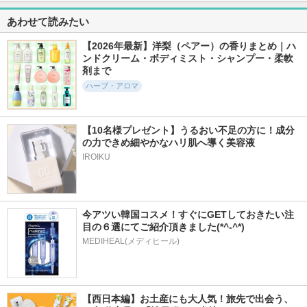
5458件
1件
1件
5.4
5.0
5.0
あわせて読みたい
RMK Wトリートメ
pucarito ルームフレ
ブレンドエッセンシ
ントオイル
グランスオイル tay
ャルオイル 黒文字
【2026年最新】洋梨（ペアー）の香りまとめ｜ハ
utau
と甘橙
ンドクリーム・ボディミスト・シャンプー・柔軟
RMK
生活の木
生活の木
剤まで
ハーブ・アロマ
【10名様プレゼント】うるおい不足の方に！成分
の力できめ細やかなハリ肌へ導く美容液
3件
2.0
IROIKU
ジョホリズム ブレ
ンドエッセンシャル
オイル
生活の木
今アツい韓国コスメ！すぐにGETしておきたい注
目の６選にてご紹介頂きました(*^-^*)
MEDIHEAL(メディヒール)
【西日本編】お土産にも大人気！旅先で出会う、