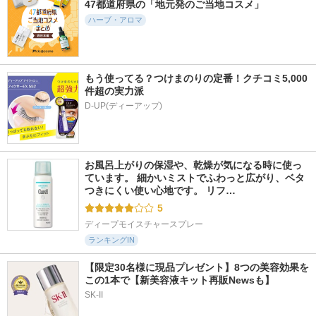
47都道府県の「地元発のご当地コスメ」
ハーブ・アロマ
もう使ってる？つけまのりの定番！クチコミ5,000
件超の実力派
D-UP(ディーアップ)
お風呂上がりの保湿や、乾燥が気になる時に使っ
ています。 細かいミストでふわっと広がり、ベタ
つきにくい使い心地です。 リフ…
5
ディープモイスチャースプレー
ランキングIN
【限定30名様に現品プレゼント】8つの美容効果を
この1本で【新美容液キット再販Newsも】
SK-II