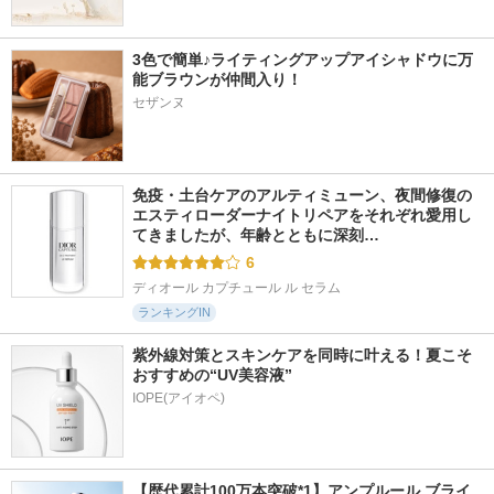
3色で簡単♪ライティングアップアイシャドウに万
能ブラウンが仲間入り！
セザンヌ
免疫・土台ケアのアルティミューン、夜間修復の
エスティローダーナイトリペアをそれぞれ愛用し
てきましたが、年齢とともに深刻…
6
ディオール カプチュール ル セラム
ランキングIN
紫外線対策とスキンケアを同時に叶える！夏こそ
おすすめの“UV美容液”
IOPE(アイオペ)
【歴代累計100万本突破*1】アンプルール ブライ