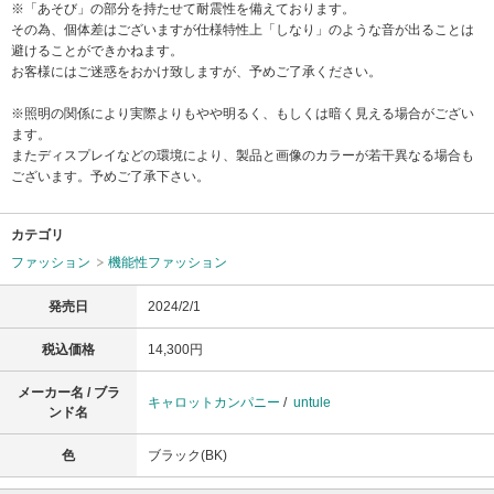
※「あそび」の部分を持たせて耐震性を備えております。
その為、個体差はございますが仕様特性上「しなり」のような音が出ることは
避けることができかねます。
お客様にはご迷惑をおかけ致しますが、予めご了承ください。
※照明の関係により実際よりもやや明るく、もしくは暗く見える場合がござい
ます。
またディスプレイなどの環境により、製品と画像のカラーが若干異なる場合も
ございます。予めご了承下さい。
カテゴリ
ファッション
機能性ファッション
発売日
2024/2/1
税込価格
14,300円
メーカー名 / ブラ
キャロットカンパニー
/
untule
ンド名
色
ブラック(BK)