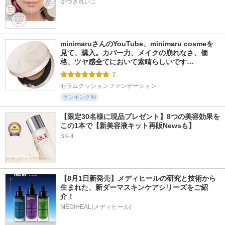
かづきれいこ
minimaruさんのYouTube、minimaru cosmeを
見て、購入。カバー力、メイクの崩れなさ、価
格、ツヤ感全てにおいて素晴らしいです…
7
セラムクッションファンデーション
ランキングIN
【限定30名様に現品プレゼント】8つの美容効果を
この1本で【新美容液キット再販Newsも】
SK-II
【8月1日新発売】メディヒールの研究と技術から
生まれた、新ダーマスキンケアシリーズをご紹
介！
MEDIHEAL(メディヒール)