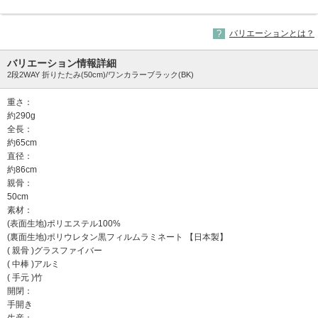
バリエーションとは？
バリエーション情報詳細
2段2WAY 折りたたみ(50cm)/ワンカラーブラック(BK)
重さ：
約290g
全長：
約65cm
直径：
約86cm
親骨：
50cm
素材：
(表面生地)ポリエステル100%
(裏面生地)ポリウレタン黒フィルムラミネート 【日本製】
( 親骨 )グラスファイバー
( 中棒 )アルミ
( 手元 )竹
開閉：
手開き