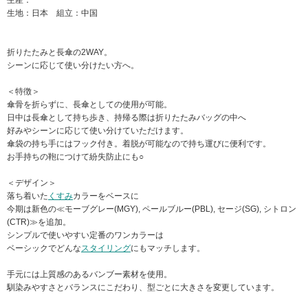
生産：
生地：日本 組立：中国
折りたたみと長傘の2WAY。
シーンに応じて使い分けたい方へ。
＜特徴＞
傘骨を折らずに、長傘としての使用が可能。
日中は長傘として持ち歩き、持帰る際は折りたたみバッグの中へ
好みやシーンに応じて使い分けていただけます。
傘袋の持ち手にはフック付き。着脱が可能なので持ち運びに便利です。
お手持ちの鞄につけて紛失防止にも○
＜デザイン＞
落ち着いた
くすみ
カラーをベースに
今期は新色の≪モーブグレー(MGY), ペールブルー(PBL), セージ(SG), シトロン
(CTR)≫を追加。
シンプルで使いやすい定番のワンカラーは
ベーシックでどんな
スタイリング
にもマッチします。
手元には上質感のあるバンブー素材を使用。
馴染みやすさとバランスにこだわり、型ごとに大きさを変更しています。