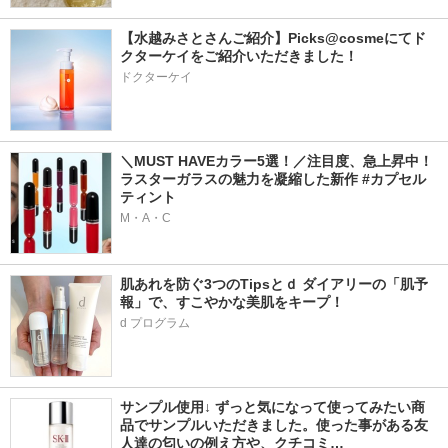
【水越みさとさんご紹介】Picks@cosmeにてド
クターケイをご紹介いただきました！
ドクターケイ
＼MUST HAVEカラー5選！／注目度、急上昇中！
ラスターガラスの魅力を凝縮した新作 #カプセル
ティント
M・A・C
肌あれを防ぐ3つのTipsとｄ ダイアリーの「肌予
報」で、すこやかな美肌をキープ！
d プログラム
サンプル使用↓ ずっと気になって使ってみたい商
品でサンプルいただきました。使った事がある友
人達の匂いの例え方や、クチコミ…