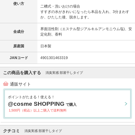
使い方
二槽式・洗いおけの場合
すすぎの水がきれいになったら本品を入れ、3分まわす
か、ひたした後、脱水します。
界面活性剤（エステル型ジアルキルアンモニウム塩)、安
全成分
定化剤、香料
原産国
日本製
JANコード
4901301463319
この商品を購入する
消臭実感 部屋干しタイプ
通販サイト
ポイントがたまる！使える！
@cosme SHOPPING
で購入
1,500円（税込）以上ご購入で送料無料
クチコミ
消臭実感 部屋干しタイプ