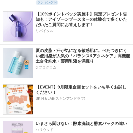
ランキングIN
【10%ポイントバック実施中】限定プレゼント告
知も！アイゾーンブースターの体験会で多くいた
だいたご質問にお答えします！
リバイタル
夏の皮脂・汗が気になる敏感肌に。べたつきにく
い使用感が人気の「バランス&アクネケア」高機能
土台化粧水・薬用乳液を深掘り
d プログラム
【EVENT】9月限定企画セットをいち早くお試し
ください！
SKIN＆LAB(スキンアンドラブ)
いまさら聞けない！酵素洗顔と酵素パックの違い
ハリウッド