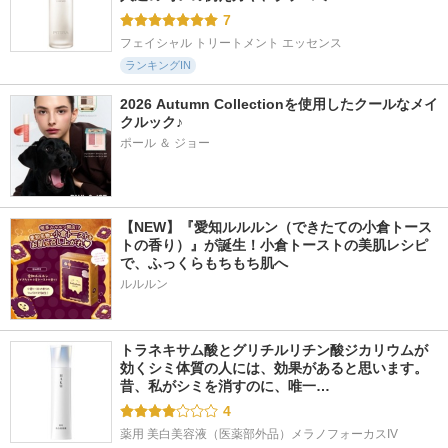
7
フェイシャル トリートメント エッセンス
ランキングIN
2026 Autumn Collectionを使用したクールなメイ
クルック♪
ポール ＆ ジョー
【NEW】『愛知ルルルン（できたての小倉トース
トの香り）』が誕生！小倉トーストの美肌レシピ
で、ふっくらもちもち肌へ
ルルルン
トラネキサム酸とグリチルリチン酸ジカリウムが
効くシミ体質の人には、効果があると思います。 
昔、私がシミを消すのに、唯一…
4
薬用 美白美容液（医薬部外品）メラノフォーカスIV