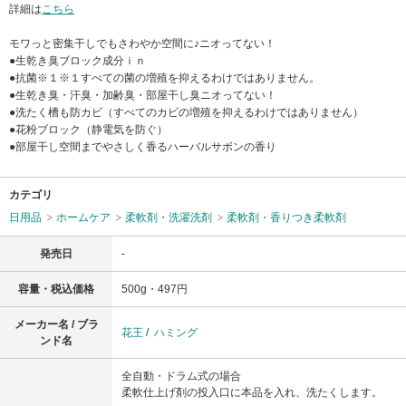
詳細は
こちら
モワっと密集干しでもさわやか空間に♪ニオってない！
●生乾き臭ブロック成分ｉｎ
●抗菌※１※１すべての菌の増殖を抑えるわけではありません。
●生乾き臭・汗臭・加齢臭・部屋干し臭ニオってない！
●洗たく槽も防カビ（すべてのカビの増殖を抑えるわけではありません）
●花粉ブロック（静電気を防ぐ）
●部屋干し空間までやさしく香るハーバルサボンの香り
カテゴリ
日用品
ホームケア
柔軟剤・洗濯洗剤
柔軟剤・香りつき柔軟剤
発売日
-
容量・税込価格
500g・497円
メーカー名 / ブラ
花王
/
ハミング
ンド名
全自動・ドラム式の場合
柔軟仕上げ剤の投入口に本品を入れ、洗たくします。