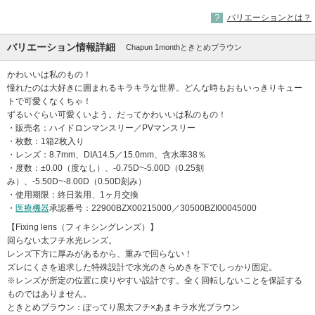
バリエーションとは？
バリエーション情報詳細
Chapun 1monthときとめブラウン
かわいいは私のもの！
憧れたのは大好きに囲まれるキラキラな世界。どんな時もおもいっきりキュー
トで可愛くなくちゃ！
ずるいぐらい可愛くいよう。だってかわいいは私のもの！
・販売名：ハイドロンマンスリー／PVマンスリー
・枚数：1箱2枚入り
・レンズ：8.7mm、DIA14.5／15.0mm、含水率38％
・度数：±0.00（度なし）、-0.75D~-5.00D（0.25刻
み）、-5.50D~-8.00D（0.50D刻み）
・使用期限：終日装用、1ヶ月交換
・
医療機器
承認番号：22900BZX00215000／30500BZI00045000
【Fixing lens（フィキシングレンズ）】
回らない太フチ水光レンズ。
レンズ下方に厚みがあるから、重みで回らない！
ズレにくさを追求した特殊設計で水光のきらめきを下でしっかり固定。
※レンズが所定の位置に戻りやすい設計です。全く回転しないことを保証する
ものではありません。
ときとめブラウン：ぽってり黒太フチ×あまキラ水光ブラウン