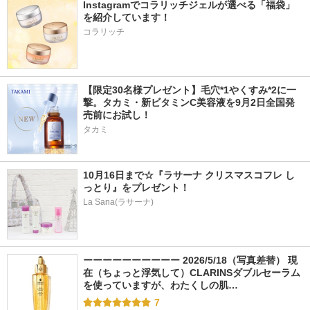
Instagramでコラリッチジェルが選べる「福袋」
を紹介しています！
コラリッチ
【限定30名様プレゼント】毛穴*1やくすみ*2に一
撃。タカミ・新ビタミンC美容液を9月2日全国発
売前にお試し！
タカミ
10月16日まで☆『ラサーナ クリスマスコフレ し
っとり』をプレゼント！
La Sana(ラサーナ)
ーーーーーーーーーー 2026/5/18（写真差替） 現
在（ちょっと浮気して）CLARINSダブルセーラム
を使っていますが、わたくしの肌…
7