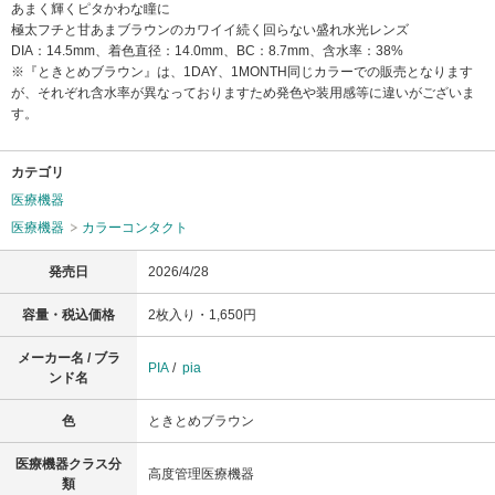
あまく輝くピタかわな瞳に
極太フチと甘あまブラウンのカワイイ続く回らない盛れ水光レンズ
DIA：14.5mm、着色直径：14.0mm、BC：8.7mm、含水率：38%
※『ときとめブラウン』は、1DAY、1MONTH同じカラーでの販売となります
が、それぞれ含水率が異なっておりますため発色や装用感等に違いがございま
す。
カテゴリ
医療機器
医療機器
カラーコンタクト
発売日
2026/4/28
容量・税込価格
2枚入り・1,650円
メーカー名 / ブラ
PIA
/
pia
ンド名
色
ときとめブラウン
医療機器クラス分
高度管理医療機器
類