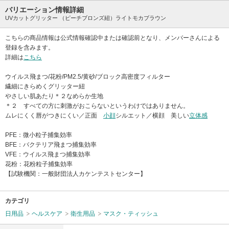
バリエーション情報詳細
UVカットグリッター （ピーチブロンズ紐）ライトモカブラウン
こちらの商品情報は公式情報確認中または確認前となり、メンバーさんによる
登録を含みます。
詳細は
こちら
ウイルス飛まつ/花粉/PM2.5/黄砂/ブロック高密度フィルター
繊細にきらめくグリッター紐
やさしい肌あたり＊２なめらか生地
＊２ すべての方に刺激がおこらないというわけではありません。
ムレにくく唇がつきにくい／正面
小顔
シルエット／横顔 美しい
立体感
PFE：微小粒子捕集効率
BFE：バクテリア飛まつ捕集効率
VFE：ウイルス飛まつ捕集効率
花粉：花粉粒子捕集効率
【試験機関：一般財団法人カケンテストセンター】
カテゴリ
日用品
ヘルスケア
衛生用品
マスク・ティッシュ