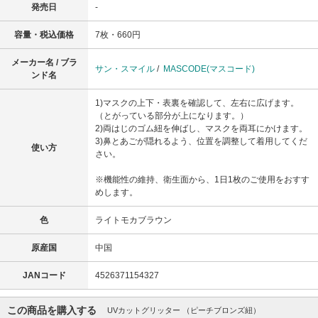
発売日
-
容量・税込価格
7枚・660円
メーカー名 / ブラ
サン・スマイル
/
MASCODE(マスコード)
ンド名
1)マスクの上下・表裏を確認して、左右に広げます。
（とがっている部分が上になります。）
2)両はじのゴム紐を伸ばし、マスクを両耳にかけます。
3)鼻とあごが隠れるよう、位置を調整して着用してくだ
使い方
さい。
※機能性の維持、衛生面から、1日1枚のご使用をおすす
めします。
色
ライトモカブラウン
原産国
中国
JANコード
4526371154327
この商品を購入する
UVカットグリッター （ピーチブロンズ紐）