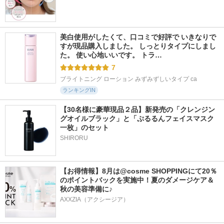
美白使用がしたくて、口コミで好評で いきなりで
すが現品購入しました。 しっとりタイプにしまし
た。 使い心地いいです。 トラ…
7
ブライトニング ローション みずみずしいタイプ ca
ランキングIN
【30名様に豪華現品２品】新発売の「クレンジン
グオイルブラック」と「ぷるるんフェイスマスク
一枚」のセット
SHIRORU
【お得情報】8月は@cosme SHOPPINGにて20％
のポイントバックを実施中！夏のダメージケア＆
秋の美容準備に♪
AXXZIA（アクシージア）