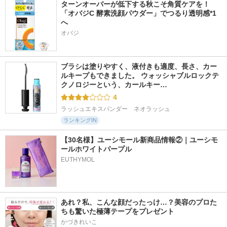
ターンオーバーが低下する秋こそ角質ケアを！
「オバジC 酵素洗顔パウダー」でつるり透明感*1
へ
オバジ
ブラシは塗りやすく、液付きも適度、長さ、カー
ルキープもできました。 ウォッシャブルロックテ
クノロジーという、カールキー…
4
ラッシュエキスパンダー　ネオラッシュ
ランキングIN
【30名様】ユーシモール新商品情報②｜ユーシモ
ールホワイトパープル
EUTHYMOL
あれ？私、こんな顔だったっけ…？美容のプロた
ちも驚いた極薄テープをプレゼント
かづきれいこ