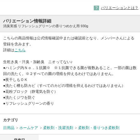
バリエーションとは？
バリエーション情報詳細
消臭実感 リフレッシュグリーンの香りつめかえ用 930g
こちらの商品情報は公式情報確認中または確認前となり、メンバーさんによる
登録を含みます。
詳細は
こちら
生乾き臭・汗臭・加齢臭 ニオってない♪
●ハミング内Ｎｏ．１抗菌※ ※１抗菌できる菌が複数あること。一部の菌は数
回の洗たく。※２すべての菌の増殖を抑えるわけではありません。
●夜干しもＯＫ
●洗たく槽も防カビ（すべてのカビの増殖を抑えるわけではありません）
●花粉ブロック（静電気を防ぐ）
●洗たくジワを防ぐ
●リフレッシュグリーンの香り
カテゴリ
日用品
ホームケア
柔軟剤・洗濯洗剤
柔軟剤・香りつき柔軟剤