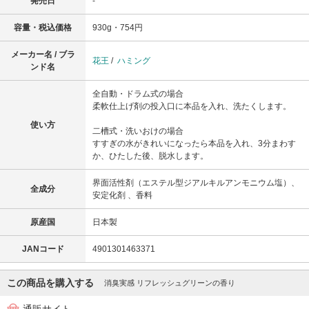
発売日
-
容量・税込価格
930g・754円
メーカー名 / ブラ
花王
/
ハミング
ンド名
全自動・ドラム式の場合
柔軟仕上げ剤の投入口に本品を入れ、洗たくします。
使い方
二槽式・洗いおけの場合
すすぎの水がきれいになったら本品を入れ、3分まわす
か、ひたした後、脱水します。
界面活性剤（エステル型ジアルキルアンモニウム塩）、
全成分
安定化剤 、香料
原産国
日本製
JANコード
4901301463371
この商品を購入する
消臭実感 リフレッシュグリーンの香り