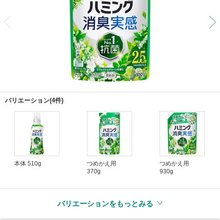
前
バリエーション(4件)
本体 510g
つめかえ用
つめかえ用
370g
930g
バリエーションをもっとみる