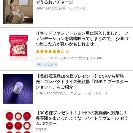
でうるおいチャージ
Sulwhasoo(雪花秀, ソルファス)
リキッドファンデーション用に購入しました。 フ
ァンデーションを結構吸ってしまうので、 少量づ
つ出した方が良いかもしれませ…
6
バリュースポンジN ハウス型タイプS 30P
ランキングIN
【美顔器現品10名様プレゼント】CNPから新発
売！コンパクトサイズ美顔器「CNP T ブースター 
ショット」をご紹介！
CNP Laboratory(シーエヌピーラボラトリー)
【30名様プレゼント！】日中の乾燥崩れ対策に！
美容液をまとったような「ハイドラヴェール セラ
ムパウダー」
TIRTIR