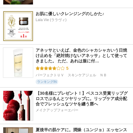
お肌に優しいクレンジングのしかた♪
Lala Vie (ララヴィ)
アネッサといえば、金色のシャカシャカいう日焼
け止めを「絶対焼けないアネッサ」として使って
きました。 ただ、あれは服に付…
5
パーフェクトＵＶ　スキンケアジェル　ＮＢ
ランキングIN
【30名様にプレゼント！】ベスコス受賞リップグ
ロスでぷるんとツヤリップに。リップケア成分配
合でフレッシュなツヤを纏う唇へ
メイクアップフォーエバー
夏後半の肌ケアに。潤燥（ユンジョ）エッセンス