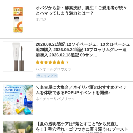
オバジから新・酵素洗顔、誕生！ご愛用者が続々
とハマってしまう魅力とはー？
オバジ
2026.06.21追記 12ソイベージュ、13タロベージュ
追加購入 2026.05.24追記 10ブロッサムグレー追
加購入 2026.02.18追記 09サン…
7
ハンオールブロウカラ
ランキングIN
＼名古屋に大集合／ネイリパ夏のおすすめアイテ
ムを体験できるPOPUPイベントを開催♪
ネイチャーリパブリック
【夏の透明感ケアは“落とすこと”から見直し
を！】毛穴汚れ・ゴワつきに寄り添うRJブースト