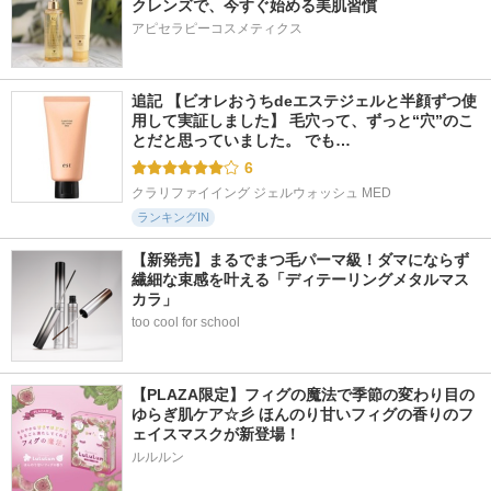
クレンズで、今すぐ始める美肌習慣
アピセラピーコスメティクス
追記 【ビオレおうちdeエステジェルと半顔ずつ使
用して実証しました】 毛穴って、ずっと“穴”のこ
とだと思っていました。 でも…
6
クラリファイイング ジェルウォッシュ MED
ランキングIN
【新発売】まるでまつ毛パーマ級！ダマにならず
繊細な束感を叶える「ディテーリングメタルマス
カラ」
too cool for school
【PLAZA限定】フィグの魔法で季節の変わり目の
ゆらぎ肌ケア☆彡 ほんのり甘いフィグの香りのフ
ェイスマスクが新登場！
ルルルン