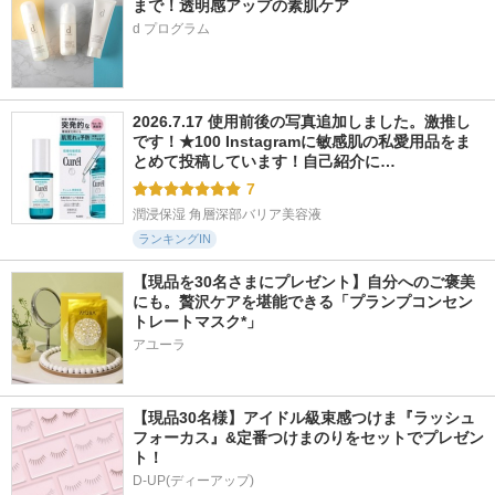
まで！透明感アップの素肌ケア
d プログラム
2026.7.17 使用前後の写真追加しました。激推し
です！★100 Instagramに敏感肌の私愛用品をま
とめて投稿しています！自己紹介に…
7
潤浸保湿 角層深部バリア美容液
ランキングIN
【現品を30名さまにプレゼント】自分へのご褒美
にも。贅沢ケアを堪能できる「プランプコンセン
トレートマスク*」
アユーラ
【現品30名様】アイドル級束感つけま『ラッシュ
フォーカス』&定番つけまのりをセットでプレゼン
ト！
D-UP(ディーアップ)