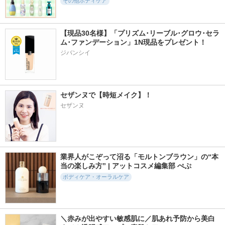
その他ボディケア
【現品30名様】「プリズム･リーブル･グロウ･セラ
ム･ファンデーション」1N現品をプレゼント！ 
ジバンシイ
セザンヌで【時短メイク】！
セザンヌ
業界人がこぞって沼る「モルトンブラウン」の“本
当の楽しみ方” | アットコスメ編集部 ぺぷ
ボディケア・オーラルケア
＼赤みが出やすい敏感肌に／肌あれ予防から美白