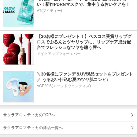
い！新作PDRNマスクで、集中うるおいケアを！
VT(ブイティー)
【30名様にプレゼント！】ベスコス受賞リップグ
ロスでぷるんとツヤリップに。リップケア成分配
合でフレッシュなツヤを纏う唇へ
メイクアップフォーエバー
＼30名様にファンデ＆UV現品セットをプレゼント
／ うるおい仕込む夏のツヤ肌コンビ♪
AGE20'S(エージトウェンティズ)
サクラアロマティカのTOPへ
サクラアロマティカの商品一覧へ