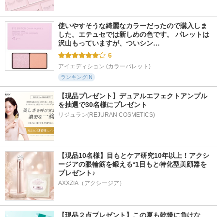
使いやすそうな綺麗なカラーだったので購入しま
した。エテュセでは新しめの色です。 パレットは
沢山もっていますが、ついシン…
6
アイエディション (カラーパレット)
ランキングIN
【現品プレゼント】デュアルエフェクトアンプル
を抽選で30名様にプレゼント
リジュラン(REJURAN COSMETICS)
【現品10名様】目もとケア研究10年以上！アクシ
ージアの眼輪筋を鍛える*1目もと特化型美顔器を
プレゼント♪
AXXZIA（アクシージア）
【現品２点プレゼント】この夏も乾燥に負けな