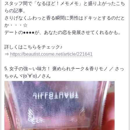
スタッフ間で「なるほど！メモメモ」と盛り上がったこち
らの記事。
さりげなくふわっと香る瞬間に男性はドキッとするのだと
か・・・☆
デートの●●●●が、あなたの恋を発展させてくれるかも。
詳しくはこちらをチェック♪
⇒
https://beautist.cosme.net/article/221641
5. 女子の強～い味方！ 褒められチーク＆香りモノ ／ さっ
ちゃんヾ(o´∀`o)ノさん