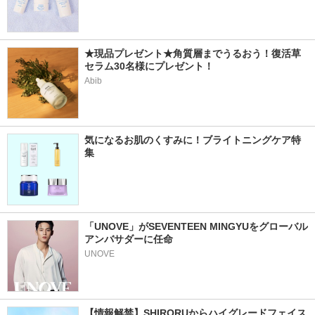
★現品プレゼント★角質層までうるおう！復活草
セラム30名様にプレゼント！
Abib
気になるお肌のくすみに！ブライトニングケア特
集
「UNOVE」がSEVENTEEN MINGYUをグローバル
アンバサダーに任命
UNOVE
【情報解禁】SHIRORUからハイグレードフェイス