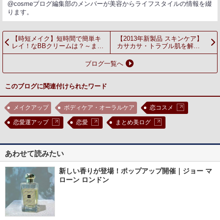
@cosmeブログ編集部のメンバーが美容からライフスタイルの情報を綴
ります。
【時短メイク】短時間で簡単キ
【2013年新製品 スキンケア】
レイ！なBBクリームは？～まと
カサカサ・トラブル肌を解
め美ログvol.4～
消！？⇒ オールインワンゲルの
魅力に迫る！
ブログ一覧へ
このブログに関連付けられたワード
メイクアップ
ボディケア・オーラルケア
恋コスメ
恋愛運アップ
恋愛
まとめ美ログ
あわせて読みたい
新しい香りが登場！ポップアップ開催｜ジョー マ
ローン ロンドン