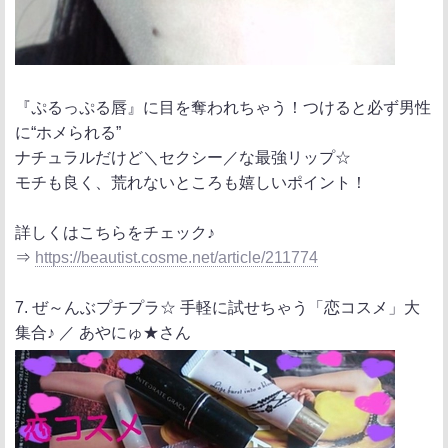
『ぷるっぷる唇』に目を奪われちゃう！つけると必ず男性
に“ホメられる”
ナチュラルだけど＼セクシー／な最強リップ☆
モチも良く、荒れないところも嬉しいポイント！
詳しくはこちらをチェック♪
⇒
https://beautist.cosme.net/article/211774
7. ぜ～んぶプチプラ☆ 手軽に試せちゃう「恋コスメ」大
集合♪ ／ あやにゅ★さん