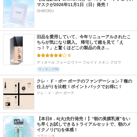
マスクが2026年11月1日（日）発売！
SHIRORU
旧品を愛用していて、今年リニューアルされたこ
ちらが気になり購入。 帰宅して鏡を見て「え
っ！？」と驚くほどこの製品の良さ…
6
ディオール フォーエヴァー フルイド スキン グロウ
ランキングIN
クレ・ド・ポー ボーテのファンデーション７種の
仕上がりを比較！ポイントバックでお得に！
クレ・ド・ポー ボーテ
【本日8．4(火)先行発売！】“朝の美膜乳液”をい
ち早くお試しできるトライアルセットで、朝のメ
イクノリ(*1)を体感！
コラリッチ