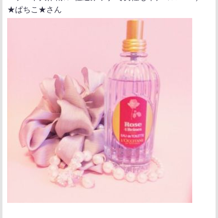
★ぱちこ★さん