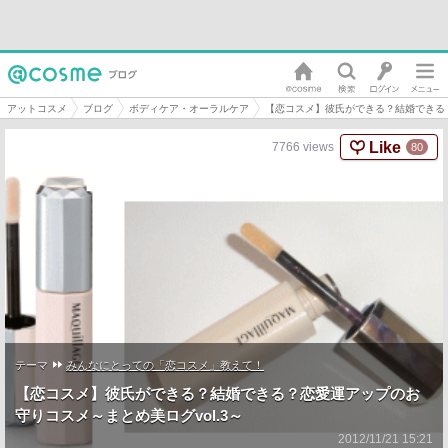
アットコスメ
ブログ
ボディケア・オーラルケア
【恋コスメ】彼氏ができる？結婚できる？
Like
7766
views
80
テーマ
みんなにとっての「恋コスメ」教えて！
【恋コスメ】彼氏ができる？結婚できる？恋愛運アップのお
守りコスメ～まとめ美ログvol.3～
2012/11/21 15:21