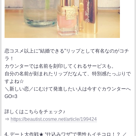
恋コスメ以上に“結婚できる”リップとして有名なのがコチ
ラ！
カウンターでは名前を刻印してくれるサービスも。
自分の名前が刻まれたリップだなんて、特別感たっぷりで
すよね☆
＼新しい恋／にむけて発進したい人は今すぐカウンターへ
GO=3
詳しくはこちらをチェック♪
⇒
https://beautist.cosme.net/article/199424
4. デート大作戦★ “仕込みワザ”で男性もイチコロ！？ ／