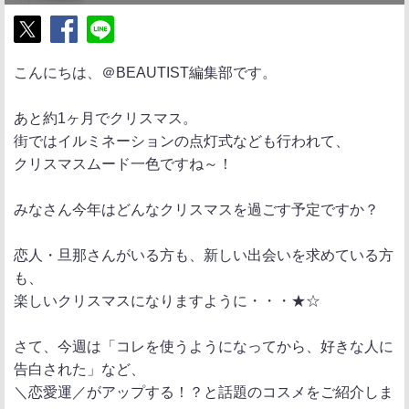
ポ
シ
送
こんにちは、＠BEAUTIST編集部です。
ス
ェ
る
ト
ア
あと約1ヶ月でクリスマス。
街ではイルミネーションの点灯式なども行われて、
クリスマスムード一色ですね～！
みなさん今年はどんなクリスマスを過ごす予定ですか？
恋人・旦那さんがいる方も、新しい出会いを求めている方
も、
楽しいクリスマスになりますように・・・★☆
さて、今週は「コレを使うようになってから、好きな人に
告白された」など、
＼恋愛運／がアップする！？と話題のコスメをご紹介しま