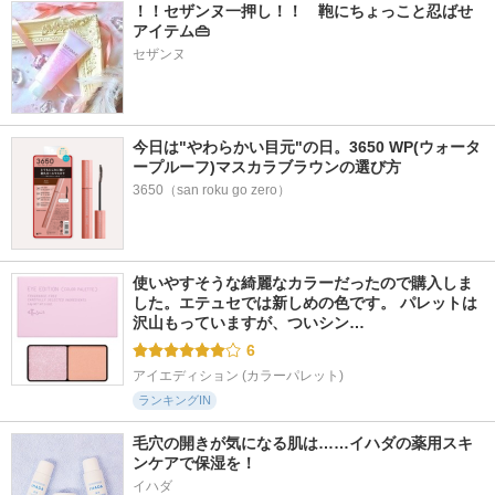
！！セザンヌ一押し！！　鞄にちょっこと忍ばせ
アイテム👜
セザンヌ
今日は"やわらかい目元"の日。3650 WP(ウォータ
ープルーフ)マスカラブラウンの選び方
3650（san roku go zero）
使いやすそうな綺麗なカラーだったので購入しま
した。エテュセでは新しめの色です。 パレットは
沢山もっていますが、ついシン…
6
アイエディション (カラーパレット)
ランキングIN
毛穴の開きが気になる肌は……イハダの薬用スキ
ンケアで保湿を！
イハダ