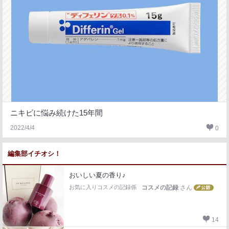
ニキビに悩み続けた15年間
2022/4/4
0
編集部イチオシ！
おいしい夏の香り♪
お気に入りコスメの記録係
コスメの記録
さん
14