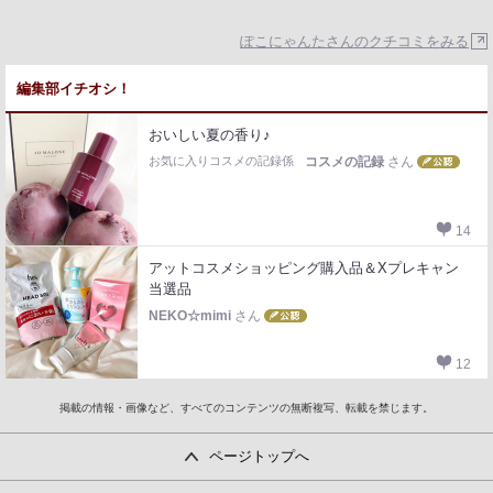
ぽこにゃんたさんのクチコミをみる
編集部イチオシ！
おいしい夏の香り♪
お気に入りコスメの記録係
コスメの記録
さん
14
アットコスメショッピング購入品＆Xプレキャン
当選品
NEKO☆mimi
さん
12
掲載の情報・画像など、すべてのコンテンツの無断複写、転載を禁じます。
ページトップへ