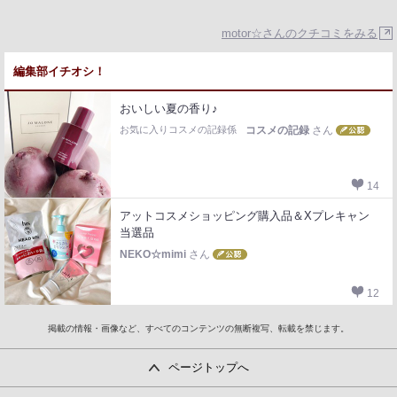
motor☆さんのクチコミをみる
編集部イチオシ！
おいしい夏の香り♪
お気に入りコスメの記録係
コスメの記録
さん
14
アットコスメショッピング購入品＆Xプレキャン
当選品
NEKO☆mimi
さん
12
掲載の情報・画像など、すべてのコンテンツの無断複写、転載を禁じます。
ページトップへ