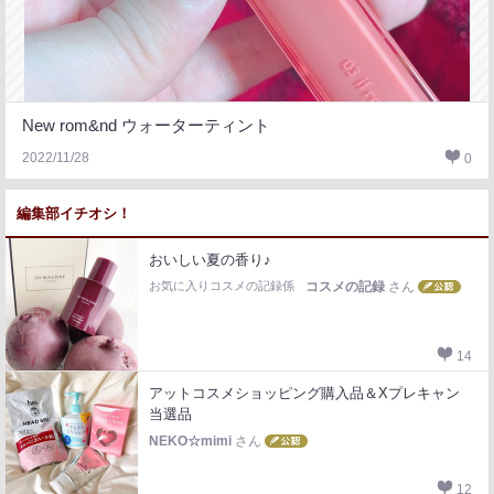
New rom&nd ウォーターティント
2022/11/28
0
編集部イチオシ！
おいしい夏の香り♪
お気に入りコスメの記録係
コスメの記録
さん
14
アットコスメショッピング購入品＆Xプレキャン
当選品
NEKO☆mimi
さん
12