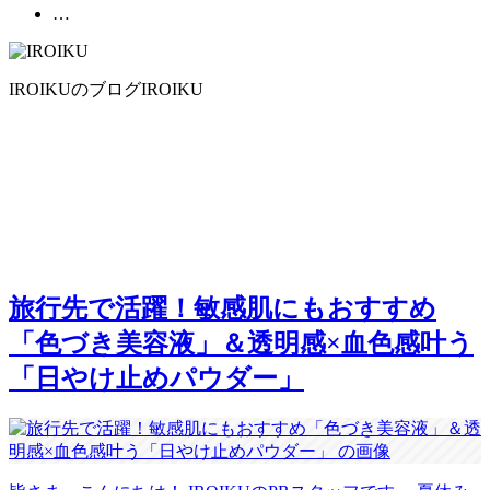
…
IROIKUのブログ
IROIKU
旅行先で活躍！敏感肌にもおすすめ
「色づき美容液」＆透明感×血色感叶う
「日やけ止めパウダー」