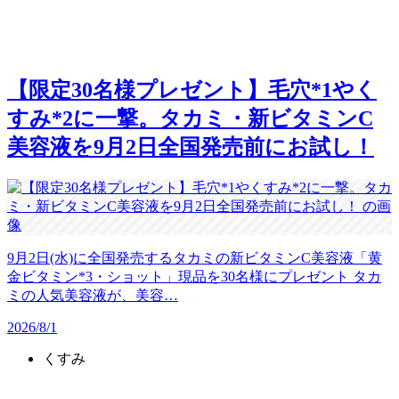
【限定30名様プレゼント】毛穴*1やく
すみ*2に一撃。タカミ・新ビタミンC
美容液を9月2日全国発売前にお試し！
9月2日(水)に全国発売するタカミの新ビタミンC美容液「黄
金ビタミン*3・ショット」現品を30名様にプレゼント タカ
ミの人気美容液が、美容…
2026/8/1
くすみ