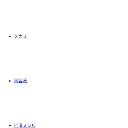
タカミ
美容液
ビタミンC