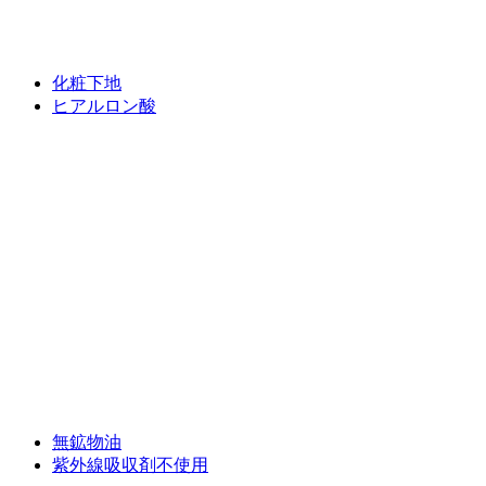
化粧下地
ヒアルロン酸
無鉱物油
紫外線吸収剤不使用