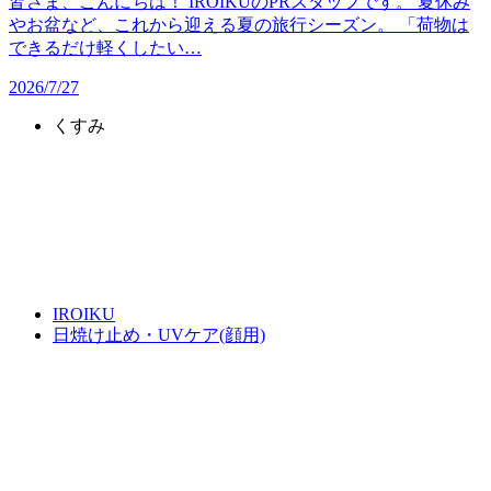
皆さま、こんにちは！ IROIKUのPRスタッフです。 夏休み
やお盆など、これから迎える夏の旅行シーズン。 「荷物は
できるだけ軽くしたい…
2026/7/27
くすみ
IROIKU
日焼け止め・UVケア(顔用)