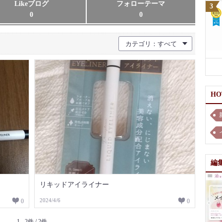
Likeブログ
フォローテーマ
0
0
カテゴリ：すべて
H
編
リキッドアイライナー
2024/4/6
0
0
1 - 2件 / 2件