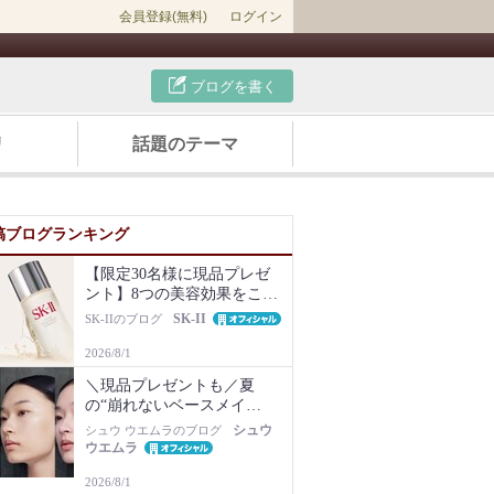
会員登録(無料)
ログイン
ブログを書く
リ
話題のテーマ
稿ブログランキング
【限定30名様に現品プレゼ
ント】8つの美容効果をこの
1本で【新美容液キット再販
SK-II
SK-IIのブログ
Newsも】
2026/8/1
＼現品プレゼントも／夏
の“崩れないベースメイ
ク”は名品化粧下地から！毛
シュウ
シュウ ウエムラのブログ
穴・ベタつき・乾燥知らず
ウエムラ
の肌に
2026/8/1