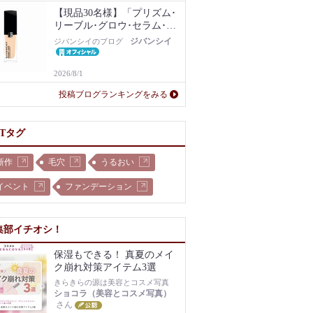
【現品30名様】「プリズム･
リーブル･グロウ･セラム･フ
ァンデーション」1N現品を
ジバンシイ
ジバンシイのブログ
プレゼント！
2026/8/1
投稿ブログランキングをみる
OTタグ
新作
毛穴
うるおい
イベント
ファンデーション
集部イチオシ！
保湿もできる！ 真夏のメイ
ク崩れ対策アイテム3選
きらきらの源は美容とコスメ写真
ショコラ（美容とコスメ写真）
さん