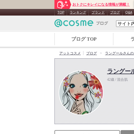
おトクにキレイになる情報が満載！
TOP
ランキング
ブランド
ブログ
Q&A
ブログ TOP
アットコスメ
ブログ
ラングールさんの
ラングー
42歳 / 混合肌