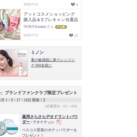
2026/7/11
4
アットコスメショッピング
購入品＆Xプレキャン当選品
NEKO☆mimi
さん
2026/7/13
12
ミノン
夏の敏感肌に新クレンジン
グ 800名様に
ブランドファンクラブ限定プレゼント
月 1・9・17・24日 開催！】
(応募受付：8/1～8/8)
薬用さらさらデオドラントパウ
ダー
/ デオナチュレ
現
ベスコス受賞のボディパウダーを
プレゼント！
品