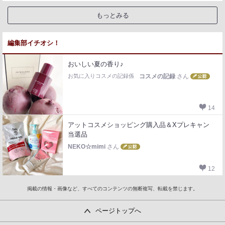
もっとみる
編集部イチオシ！
おいしい夏の香り♪
お気に入りコスメの記録係
コスメの記録
さん
14
アットコスメショッピング購入品＆Xプレキャン
当選品
NEKO☆mimi
さん
12
掲載の情報・画像など、すべてのコンテンツの無断複写、転載を禁じます。
ページトップへ