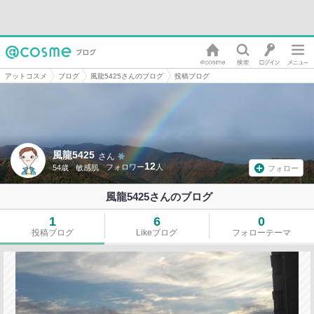
アットコスメ
ブログ
風龍5425さんのブログ
投稿ブログ
風龍5425
さん
12
54歳
敏感肌
フォロー
風龍5425さんのブログ
1
6
0
投稿ブログ
Likeブログ
フォローテーマ