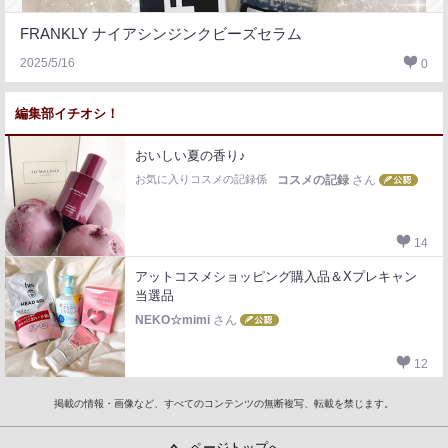
FRANKLY ナイアシンジンクビーズセラム
2025/5/16
0
編集部イチオシ！
おいしい夏の香り♪
お気に入りコスメの記録係
コスメの記録
さん
14
アットコスメショッピング購入品＆Xプレキャン
当選品
NEKO☆mimi
さん
12
掲載の情報・画像など、すべてのコンテンツの無断複写、転載を禁じます。
ページトップへ