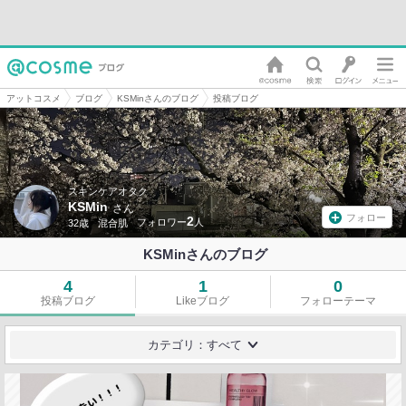
アットコスメ
ブログ
KSMinさんのブログ
投稿ブログ
スキンケアオタク
KSMin
さん
フォロー
2
32歳
混合肌
KSMinさんのブログ
4
1
0
投稿ブログ
Likeブログ
フォローテーマ
カテゴリ：すべて