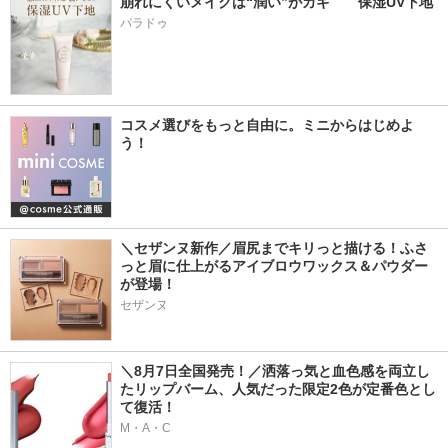
崩れにくいメイクは“潤い”がカギ　　保湿UV下地
パラドゥ
コスメ選びをもっと自由に。ミニからはじめよ
う！
＼セザンヌ新作／眉尻までキリっと描ける！ふさ
っと眉に仕上がるアイブロウワックス＆パウダー
が登場！
セザンヌ
＼8月7日全国発売！／洒落っ気と血色感を両立し
たリップバーム、人気だった限定2色が定番色とし
て復活！
M・A・C