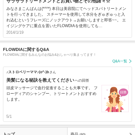
サラサラトリートメントとお買い物とその他諸々☆
みなさまこんばんは(*^^*) 本日は美容院にてヘッドスパトリートメン
トを行ってきました。 スチーマーを使用して水分をぎゅぎゅっと入
れ込むというフレーズにノックアウト→お願いしますと即答~~。 エ
イジングケアに重点を置いたFLOWDIAを使用しても…
2014/1/19
FLOWDIAに関するQ&A
FLOWDIAに関するみんなのお悩み&おしゃべり集まってます！
Q&A一覧
♪ストロベリーママ♪(o^-)b
さん
美髪になる秘訣を教えてください
への回答
頭皮マッサージで血行促進することも大事です。 フ
ローディアのシャンプー、トリートメントおすすめ
します。
5/1
トップ
商品
(60)