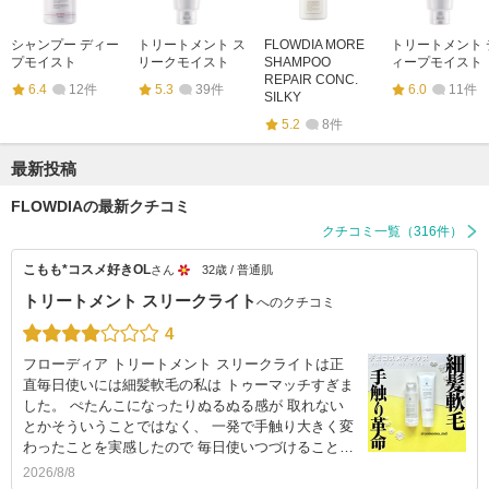
シャンプー ディー
トリートメント ス
FLOWDIA MORE
トリートメント 
プモイスト
リークモイスト
SHAMPOO
ィープモイスト
REPAIR CONC.
6.4
12件
5.3
39件
6.0
11件
SILKY
5.2
8件
最新投稿
FLOWDIAの最新クチコミ
クチコミ一覧（316件）
こもも*コスメ好きOL
さん
32歳 / 普通肌
トリートメント スリークライト
へのクチコミ
4
フローディア トリートメント スリークライトは正
直毎日使いには細髪軟毛の私は トゥーマッチすぎま
した。 ぺたんこになったりぬるぬる感が 取れない
とかそういうことではなく、 一発で手触り大きく変
わったことを実感したので 毎日使いつづけること…
2026/8/8