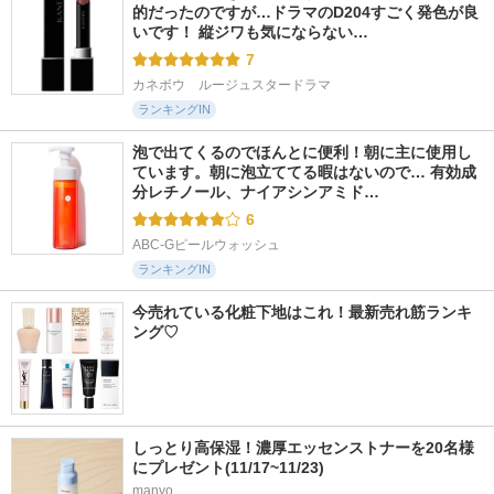
的だったのですが…ドラマのD204すごく発色が良
いです！ 縦ジワも気にならない…
7
カネボウ　ルージュスタードラマ
ランキングIN
泡で出てくるのでほんとに便利！朝に主に使用し
ています。朝に泡立ててる暇はないので… 有効成
分レチノール、ナイアシンアミド…
6
ABC-Gピールウォッシュ
ランキングIN
今売れている化粧下地はこれ！最新売れ筋ランキ
ング♡
しっとり高保湿！濃厚エッセンストナーを20名様
にプレゼント(11/17~11/23)
manyo