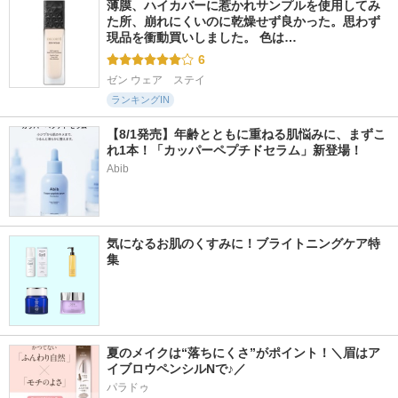
薄膜、ハイカバーに惹かれサンプルを使用してみ
た所、崩れにくいのに乾燥せず良かった。思わず
現品を衝動買いしました。 色は…
6
ゼン ウェア　ステイ
ランキングIN
【8/1発売】年齢とともに重ねる肌悩みに、まずこ
れ1本！「カッパーペプチドセラム」新登場！
Abib
気になるお肌のくすみに！ブライトニングケア特
集
夏のメイクは“落ちにくさ”がポイント！＼眉はア
イブロウペンシルNで♪／
パラドゥ