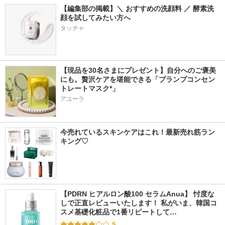
【編集部の掲載】＼ おすすめの洗顔料 ／ 酵素洗
顔を試してみたい方へ
タッチャ
【現品を30名さまにプレゼント】自分へのご褒美
にも。贅沢ケアを堪能できる「プランプコンセン
トレートマスク*」
アユーラ
今売れているスキンケアはこれ！最新売れ筋ラン
キング♡
【PDRN ヒアルロン酸100 セラムAnua】 忖度な
しで正直レビューいたします！ 私がいま、韓国コ
スメ基礎化粧品で1番リピートして…
5