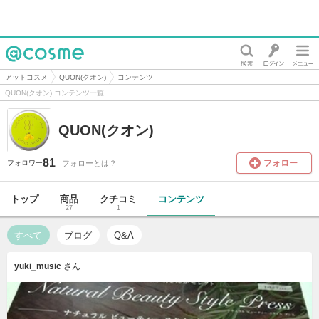
@cosme
アットコスメ
QUON(クオン)
コンテンツ
QUON(クオン) コンテンツ一覧
QUON(クオン)
81
フォロー
フォローとは？
フォロワー
トップ
商品
クチコミ
コンテンツ
27
1
すべて
ブログ
Q&A
yuki_music
さん