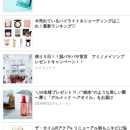
今売れているハイライト＆シェーディングはこ
れ！最新ランキング♡
残り５日！！脱パサパサ宣言　アミノメイソンプ
レゼントキャンペーン！！
ステラシード
＼10名様プレゼント !! ／”絹糸”のような美しい髪
へ導く「デルメッド ヘアオイル」をお届け
DERMED(デルメッド)
ザ・タイムRアクアe リニューアル前もニキビに悩