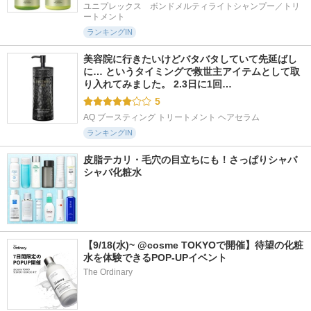
ユニプレックス　ボンドメルティライトシャンプー／トリ
ートメント
ランキングIN
美容院に行きたいけどバタバタしていて先延ばし
に… というタイミングで救世主アイテムとして取
り入れてみました。 2.3日に1回…
5
AQ ブースティング トリートメント ヘアセラム
ランキングIN
皮脂テカリ・毛穴の目立ちにも！さっぱりシャバ
シャバ化粧水
【9/18(水)~ @cosme TOKYOで開催】待望の化粧
水を体験できるPOP-UPイベント
The Ordinary