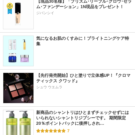
【現品30名様】「プリズム･リーブル･グロウ･セラ
ム･ファンデーション」1N現品をプレゼント！ 
ジバンシイ
気になるお肌のくすみに！ブライトニングケア特
集
【先行発売開始】ひと塗りで立体感UP！『クロマ
ティックス クワッド』
シュウ ウエムラ
新商品のシャントリはひとまずチェックせずには
いられないシャントリジプシーです。 期間限定
20％ポイントバックに後押しされ…
7