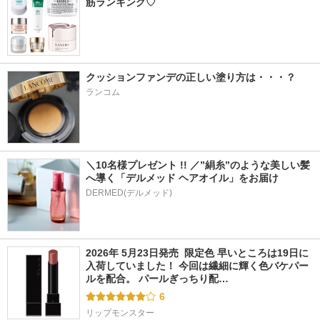
筋ランキング♡
クッションファンデの正しい塗り方は・・・？
ランコム
＼10名様プレゼント !! ／”絹糸”のような美しい髪
へ導く「デルメッド ヘアオイル」をお届け
DERMED(デルメッド)
2026年 5月23日発売  限定色 早いところは19日に
入荷していました！ 今回は繊細に輝く色バケパー
ルを配合。 パールぎっちり配…
6
リップモンスター