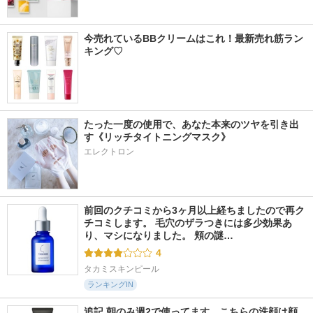
今売れているBBクリームはこれ！最新売れ筋ラン
キング♡
たった一度の使用で、あなた本来のツヤを引き出
す《リッチタイトニングマスク》
エレクトロン
前回のクチコミから3ヶ月以上経ちましたので再ク
チコミします。 毛穴のザラつきには多少効果あ
り、マシになりました。 頬の謎…
4
タカミスキンピール
ランキングIN
追記 朝のみ週2で使ってます。こちらの洗顔は顔