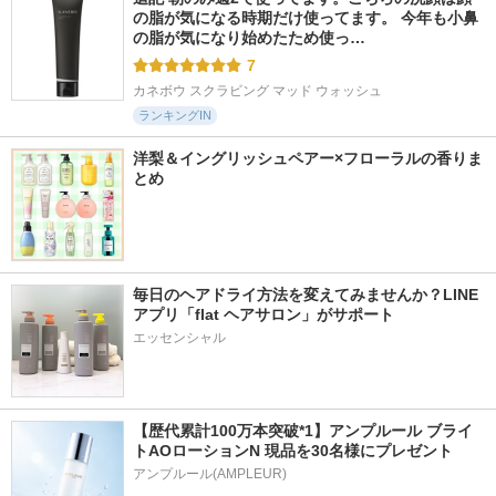
の脂が気になる時期だけ使ってます。 今年も小鼻
の脂が気になり始めたため使っ…
7
カネボウ スクラビング マッド ウォッシュ
ランキングIN
洋梨＆イングリッシュペアー×フローラルの香りま
とめ
毎日のヘアドライ方法を変えてみませんか？LINE
アプリ「flat ヘアサロン」がサポート
エッセンシャル
【歴代累計100万本突破*1】アンプルール ブライ
トAOローションN 現品を30名様にプレゼント
アンプルール(AMPLEUR)