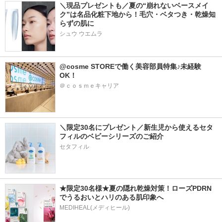
＼現品プレゼントも／夏の“崩れないベースメイ
ク”は名品化粧下地から！毛穴・ベタつき・乾燥知
らずの肌に
シュウ ウエムラ
@cosme STOREで働く美容部員特集♪未経験
OK！
＠ｃｏｓｍｅキャリア
＼限定30名にプレゼント／新生児から使えるセタ
フィルのベビーシリーズのご紹介
セタフィル
★限定30名様★夏の隠れ乾燥対策！ローズPDRN
でうるおいとハリのある肌印象へ
MEDIHEAL(メディヒール)