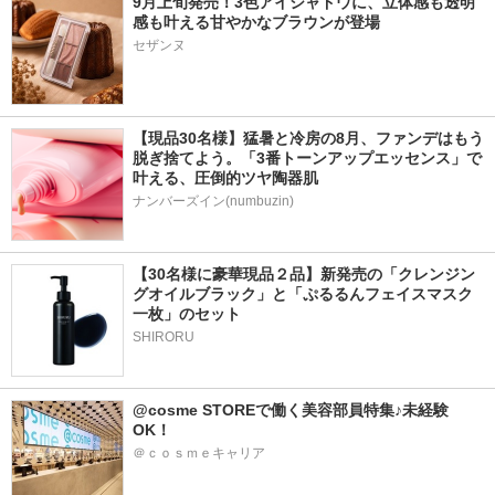
9月上旬発売！3色アイシャドウに、立体感も透明
感も叶える甘やかなブラウンが登場
【現品30名様】猛暑と冷房の8月、ファンデはもう
脱ぎ捨てよう。「3番トーンアップエッセンス」で
叶える、圧倒的ツヤ陶器肌
ナンバーズイン(numbuzin)
【30名様に豪華現品２品】新発売の「クレンジン
グオイルブラック」と「ぷるるんフェイスマスク
一枚」のセット
SHIRORU
@cosme STOREで働く美容部員特集♪未経験
OK！
＠ｃｏｓｍｅキャリア