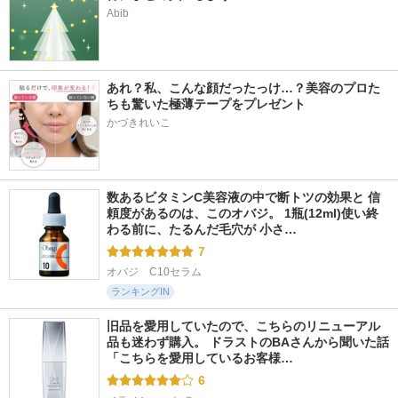
Abib
あれ？私、こんな顔だったっけ…？美容のプロた
ちも驚いた極薄テープをプレゼント
かづきれいこ
数あるビタミンC美容液の中で断トツの効果と 信
頼度があるのは、このオバジ。 1瓶(12ml)使い終
わる前に、たるんだ毛穴が 小さ…
7
オバジ　C10セラム
ランキングIN
旧品を愛用していたので、こちらのリニューアル
品も迷わず購入。 ドラストのBAさんから聞いた話 
「こちらを愛用しているお客様…
6