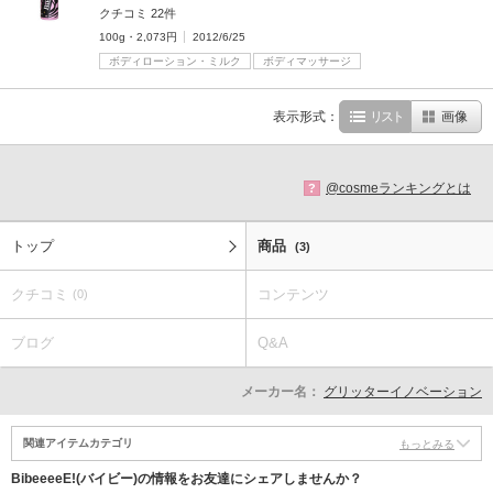
クチコミ 22件
100g・2,073円
2012/6/25
ボディローション・ミルク
ボディマッサージ
表示形式：
リスト
画像
@cosmeランキングとは
?
トップ
商品
(3)
クチコミ
コンテンツ
(0)
ブログ
Q&A
メーカー名：
グリッターイノベーション
関連アイテムカテゴリ
もっとみる
BibeeeeE!(バイビー)の情報をお友達にシェアしませんか？