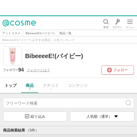
@cosme
アットコスメ
BibeeeeE!(バイビー)
商品一覧
BibeeeeE!(バイビー) おすすめ商品・人気ランキング
BibeeeeE!(バイビー)
94
フォロー
フォローとは？
フォロワー
トップ
商品
クチコミ
コンテンツ
3
0
絞り込み
人気順（通常）
商品検索結果
（3件）