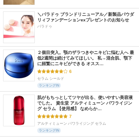
＼パラドゥ ブランドリニューアル／新製品パウダ
リィファンデーションexプレゼントのお知らせ
パラドゥ
２個目突入。顎のザラつきやニキビに悩む人へ 最
低2週間は続けてみてほしい。 私→混合肌、顎下
に頻繁にニキビができる オスス…
6
セラム シールド
ランキングIN
肌がもちっとしてツヤが出る、使いやすい美容液
でした。 資生堂 アルティミューン パワライジン
グ セラム 【使用感】 なめらか…
7
アルティミューン パワライジング セラム
ランキングIN