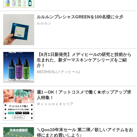
ルルルンプレシャスGREENを100名様に☆彡
ルルルン
【8月1日新発売】メディヒールの研究と技術から
生まれた、新ダーマスキンケアシリーズをご紹
介！
MEDIHEAL(メディヒール)
週1～OK！アットコスメで働く★ポップアップ求
人特集！
＠ｃｏｓｍｅキャリア
＼Qoo10年末セール 第二弾／欲しいアイテムをお
得にまとめ買いしよう♪